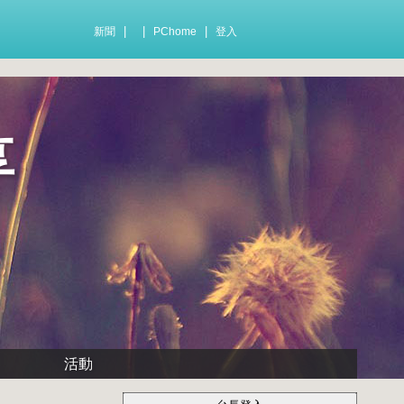
|
|
|
新聞
PChome
登入
享
活動