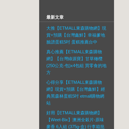
最新文章
大推【ETMALL東森購物網】現
貨+預購【台灣鑫鮮】幸福爹地
臉譜蛋糕5吋 蛋糕推薦台中
真心推薦【ETMALL東森購物
網】【台灣綠源寶】甘草橄欖
(250公克-包)x4包組 買零食的地
方
心得分享【ETMALL東森購物
網】現貨+預購【台灣鑫鮮】經
典黑森林蛋糕5吋 etmall購物網
站
好用【ETMALL東森購物網】
【Weet-Bix】澳洲全穀片-原味
麥香 6入組 (375g-盒) 行李箱批