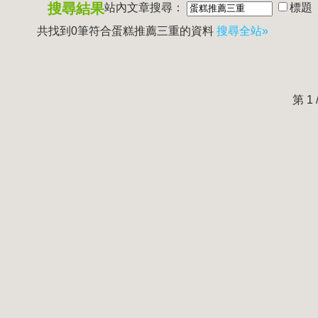
搜尋結果
站內文章搜尋：
標題
共找到0筆符合
蛋糕推薦三重
的資料
搜尋全站»
第 1