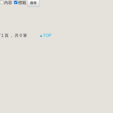
內容
標籤
 / 1 頁 ， 共 0 筆
▲TOP