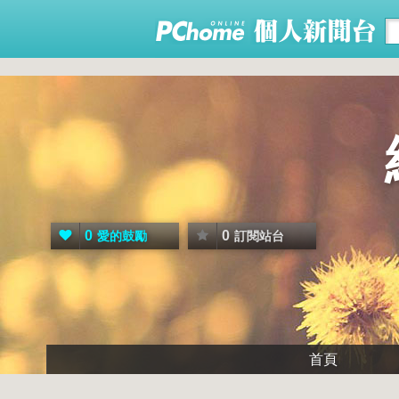
0
0
愛的鼓勵
訂閱站台
首頁