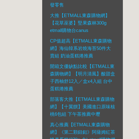
發零售
大推【ETMALL東森購物網】
【花草巫婆】堅果森林300g
etmall購物台canus
CP值超高【ETMALL東森購物
網】海仙韓系岩燒海苔50件大
賣組 奶油蛋糕捲推薦
開箱文優缺點比較【ETMALL東
森購物網】【明月清風】酸甜盒
子西柚舒12入／盒x4入組 台中
蛋糕捲推薦
部落客大推【ETMALL東森購物
網】【十翼饌】美國進口原味核
桃6包組 下午茶推薦中壢
真心推薦【ETMALL東森購物
網】《第二顆鈕釦》阿薩姆紅茶