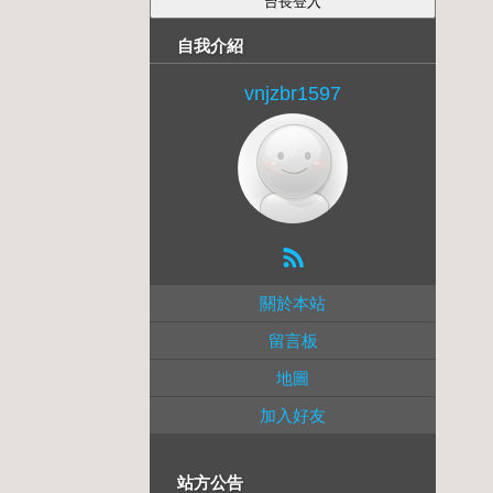
自我介紹
vnjzbr1597
關於本站
留言板
地圖
加入好友
站方公告