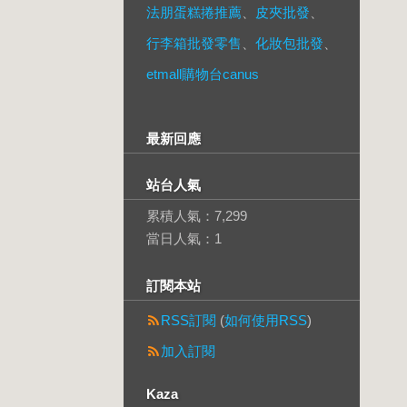
法朋蛋糕捲推薦
、
皮夾批發
、
行李箱批發零售
、
化妝包批發
、
etmall購物台canus
最新回應
站台人氣
累積人氣：
7,299
當日人氣：
1
訂閱本站
RSS訂閱
(
如何使用RSS
)
加入訂閱
Kaza