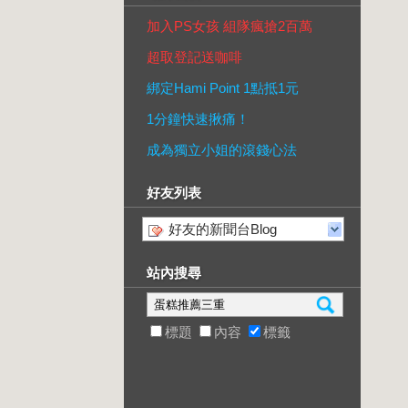
加入PS女孩 組隊瘋搶2百萬
超取登記送咖啡
綁定Hami Point 1點抵1元
1分鐘快速揪痛！
成為獨立小姐的滾錢心法
好友列表
好友的新聞台Blog
站內搜尋
標題
內容
標籤