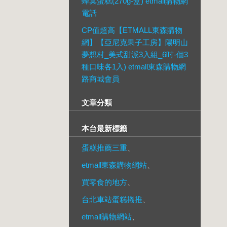
蜂巢蛋糕(270g-盒) etmall購物網
電話
CP值超高【ETMALL東森購物
網】【亞尼克果子工房】陽明山
夢想村_美式甜派3入組_6吋-個3
種口味各1入) etmall東森購物網
路商城會員
文章分類
本台最新標籤
蛋糕推薦三重
、
etmall東森購物網站
、
買零食的地方
、
台北車站蛋糕捲推
、
etmall購物網站
、