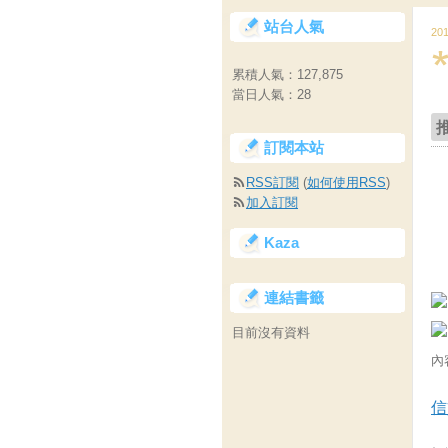
站台人氣
20
累積人氣：
127,875
當日人氣：
28
訂閱本站
RSS訂閱
(
如何使用RSS
)
加入訂閱
Kaza
連結書籤
目前沒有資料
內
信