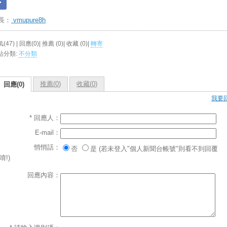
長：
vmupure8h
(47) | 回應(0)| 推薦 (
0
)| 收藏 (
0
)|
轉寄
站分類:
不分類
推薦(
0
)
收藏(
0
)
回應(0)
我要
* 回應人：
E-mail：
悄悄話：
否
是 (若未登入"個人新聞台帳號"則看不到回覆
唷!)
回應內容：