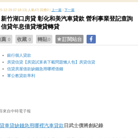
15-12-29 07:18:13| 人氣47| 回應0 |
上一篇
|
下一篇
新竹湖口房貸 彰化和美汽車貸款 營利事業登記查詢
信貸年息借貸增貸轉貸
推薦
收藏
轉貼
訂閱站台
0
0
0
銀行個人貸款
房貸信貸【房貸試算表下載問題懶人包】房貸信貸
信貸房屋借款缺錢急用哪裡借錢
軍公教貸款率利
容來自中時電子報
貸車貸缺錢急用哪裡汽車貸款
日武士債將創紀錄