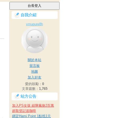
自我介紹
vmupure8h
關於本站
留言板
地圖
加入好友
愛的鼓勵：
0
文章篇數：
1,765
站方公告
加入PS女孩 組隊瘋搶2百萬
超取登記送咖啡
綁定Hami Point 1點抵1元