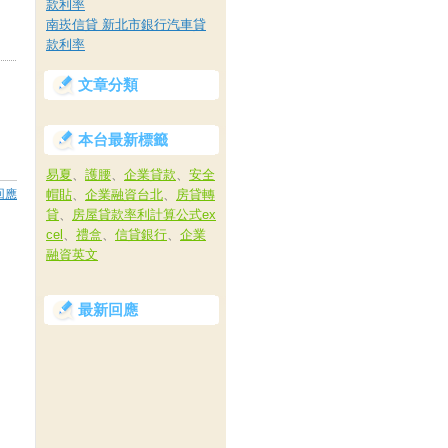
款利率
南崁信貸 新北市銀行汽車貸
款利率
文章分類
本台最新標籤
易夏
、
護腰
、
企業貸款
、
安全
回應
帽貼
、
企業融資台北
、
房貸轉
貸
、
房屋貸款率利計算公式ex
cel
、
禮盒
、
信貸銀行
、
企業
融資英文
最新回應