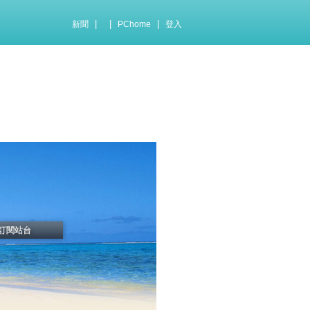
|
|
|
新聞
PChome
登入
訂閱站台