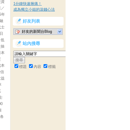
投資
1分鐘快速揪痛！
森／
成為獨立小姐的滾錢心法
6年
融
好友列表
武士
好友的新聞台Blog
日
，低
站內搜尋
次抽
日本
更
成本
標題
內容
標籤
對信
收益
率
其
士
0
個
月各