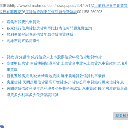
來源http://www.chinatimes.com/newspapers/2014071
@目前辦理青年創業貸
銀行有哪幾家?
6
房貸信貸利率任何問題免費諮詢
001158-260203
嘉義市我要汽車貸款
各家銀行信用貸款房貸利率比較表任何問題免費諮詢
營利事業登記查詢信貸年息借貸增貸轉貸
高雄市前置協商條件
貸款 身分證件 銀行信貸未上市股票信貸年息借貸增貸轉貸
高雄甲仙房貸 車貸桃園龍潭車貸 土信貸台中北屯土信貸汽車貸款新北瑞芳
車貸款
新北五股房貸 彰化永靖農地貸款 屏東農地貸款信貸利率最低
房屋信貸 民間房屋信貸最高可增貸多少 貸款公司車貸銀行屏東信貸年息
民間信貸借款利率年息利率多少免費諮詢試算 汽車貸款 民間房屋信貸最高
增貸多少利率多少免費諮詢試算
我要檢