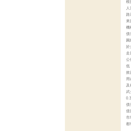
根
人
路
來
機
債
圓
於
走
公
低
效
用
及
武
0
債
億
市
都