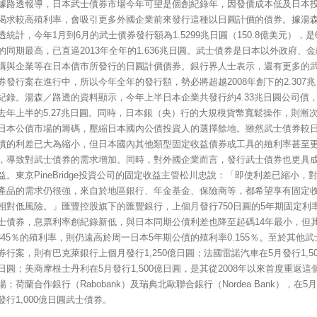
據路透報導，日本武士債券市場今年可望是個創紀錄年，因發債成本低及日本
渴求較高殖利率，會吸引更多外國企業前來發行這種以日圓計價的債券。據湯
透統計，今年1月到6月的武士債券發行額為1.5299兆日圓（150.8億美元），是
的同期最高，已直逼2013年全年的1.636兆日圓。武士債券是日本以外政府、金
構與企業等在日本債市所發行的日圓計價債券。銀行界人士表示，還有更多的
券發行案在進行中，所以今年全年的發行額，勢必將超越2008年創下的2.307兆
紀錄。湯森／路透的資料顯示，今年上半日本企業共發行約4.33兆日圓公司債
去年上半的5.27兆日圓。同時，日本銀（央）行的大規模貨幣寬鬆操作，則漸
日本公債市場的籌碼，壓縮日本國內公債投資人的選擇餘地。雖然武士債券較
債的利差已大為縮小，但日本國內其他類型固定收益債券或工具的殖利率甚至
，導致對武士債券的需求增加。同時，對外國企業而言，發行武士債券也更具
益。東京PineBridge投資公司的固定收益主管松川忠說：「即使利差已縮小，
產品的需求仍很強，來自於地區銀行、年金基金、保險商等，都希望享有固定
相對低風險。」匯豐控股旗下的匯豐銀行，上個月發行750日圓的5年期固定利
士債券，息票利率創紀錄新低，與日本同期公債利差也降至起碼14年最小，但
.345％的殖利率，則仍遠高於周一日本5年期公債的殖利率0.155％。至於其他武
券行案，則有巴克萊銀行上個月發行1,250億日圓；法國雷諾汽車在5月發行1,50
日圓；美商摩根士丹利在5月發行1,500億日圓，是其從2008年以來首度重返這
場；荷蘭合作銀行（Rabobank）及瑞典北歐聯合銀行（Nordea Bank），在5
發行1,000億日圓武士債券。