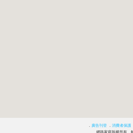
．
廣告刊登
．
消費者保護
網路家庭版權所有、轉載必究 