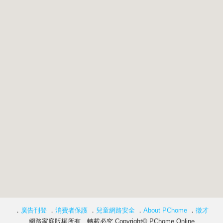
．
廣告刊登
．
消費者保護
．
兒童網路安全
．
About PChome
．
徵才
網路家庭版權所有、轉載必究 Copyright© PChome Online