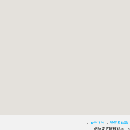
．
廣告刊登
．
消費者保護
網路家庭版權所有、轉載必究 