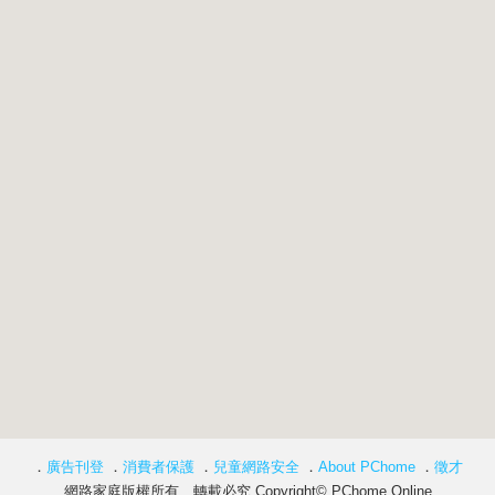
．
廣告刊登
．
消費者保護
．
兒童網路安全
．
About PChome
．
徵才
網路家庭版權所有、轉載必究 Copyright© PChome Online