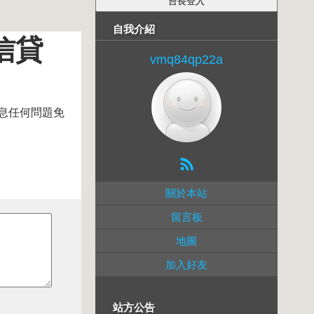
自我介紹
信貸
vmq84qp22a
息任何問題免
關於本站
留言板
地圖
加入好友
站方公告