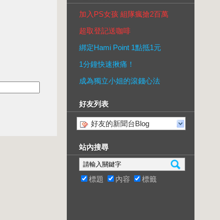
加入PS女孩 組隊瘋搶2百萬
超取登記送咖啡
綁定Hami Point 1點抵1元
1分鐘快速揪痛！
成為獨立小姐的滾錢心法
好友列表
好友的新聞台Blog
站內搜尋
標題
內容
標籤