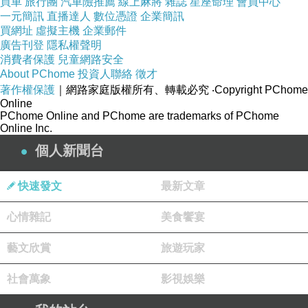
買車
旅行團
汽車險推薦
線上麻將
雜誌
星座命理
會員中心
一元簡訊
直播達人
數位憑證
企業簡訊
買網址
虛擬主機
企業郵件
❤️林子玄老師
廣告刊登
隱私權聲明
預約請點我 
https://reurl.cc/5dXz2G
消費者保護
兒童網路安全
About PChome
投資人聯絡
徵才
⇢LINE：vivian0407888
著作權保護
｜網路家庭版權所有、轉載必究
‧Copyright PChome
⇢微信：vivian040788
Online
PChome Online and PChome are trademarks of PChome
Online Inc.
#算命流年 #取名改名 #風水問題 #六爻占卜 #八字運勢課程
個人新聞台
連絡林子玄老師 LINE
快速發文
最新文章
心情雜記
美食饗宴
藝文欣賞
旅遊玩家
社會萬象
影視娛樂