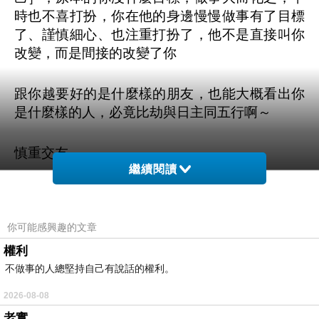
時也不喜打扮，你在他的身邊慢慢做事有了目標
了、謹慎細心、也注重打扮了，他不是直接叫你
改變，而是間接的改變了你
跟你越要好的是什麼樣的朋友，也能大概看出你
是什麼樣的人，必竟比劫與日主同五行啊～
慎重交友
繼續閱讀
重質不重數量，一般的朋友可以多，但真正的知
心朋友不用多，如果還沒找到的也別急，或許是
你可能感興趣的文章
因為［你還沒有對別人敞開心胸］
權利
不做事的人總堅持自己有說話的權利。
［比劫弱的人］也不容易遇到知心朋友，只要是
［運］就有好有壞，總不是天天都過年吧～
2026-08-08
老實