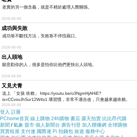
來自  林子玄說命理 / 
老實的另一個含義，就是不精於處理人際關係。
2000多部影片隨你看YB
2026-08-08
服務項目：#八字算命 #流年月八字課程 #風水問
成功與失敗
題 #六爻占卜 #取名改名
成功靠不斷找方法，失敗靠不停找藉口。
👉查看我的YOUTOBE影片
：
2026-08-08
https://reurl.cc/37Mna0
出人頭地
👉查看我的
臉書ＦＢ文章影片：
願意勸你的人，很多是怕你比他們更快出人頭地。
https://reurl.cc/ZjoknM
2026-08-08
又見犬青
整理最近--林子玄👍精彩10部，＜
八字案例
＞懶人包
👏
送上 「女孩 依賴」 https://youtu.be/o3NgmHjAHiE?
👏
is=CCvsvJhSur12W4s1 壞習慣，非常不適合改，只會越來越依賴。
https://reurl.cc/NA6Ak9
2026-08-08
我害怕的
整理最近--林子玄👍精彩10部，＜
命理知識
＞懶人包
登入
註冊
👏
PChome首頁
線上購物
24h購物
書店
露天拍賣
比比昂代購
👏
新聞
/
氣象
股市
個人新聞台
廣告刊登
加入聯播網
全球購物
https://reurl.cc/KroXWM
買賣租屋
支付連
國際連
Pi 拍錢包
旅遊
服務中心