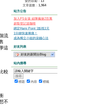
愛的鼓勵：
13
文章篇數：
1,964
站方公告
加入PS女孩 組隊瘋搶2百萬
超取登記送咖啡
綁定Hami Point 1點抵1元
1分鐘快速揪痛！
個流
成為獨立小姐的滾錢心法
售
好友列表
學這
好友的新聞台Blog
站內搜尋
比較
標題
內容
標籤
衝
想不