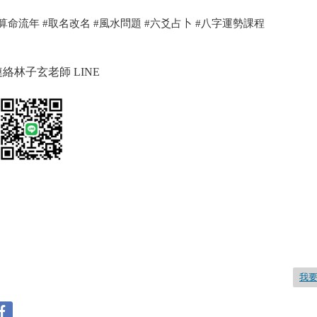
#算命流年 #取名改名 #風水問題 #六爻占卜 #八字運勢課程
連絡林子玄老師 LINE
我