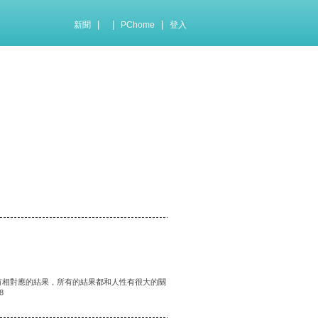
|
|
|
新聞
PChome
登入
有相對應的結果，所有的結果都和人性有很大的關
8