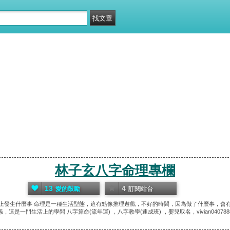
林子玄八字命理專欄
13
4
愛的鼓勵
訂閱站台
上發生什麼事 命理是一種生活型態，這有點像推理遊戲，不好的時間，因為做了什麼事，會
係，這是一門生活上的學問 八字算命(流年運) ，八字教學(速成班) ，嬰兒取名，vivian040788