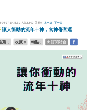
5-05-17 10:36:31| 人氣5,507| 回應0 |
上一篇
|
下一篇
讓人衝動的流年十神，食神傷官運
推薦
收藏
轉貼
訂閱站台
0
0
0