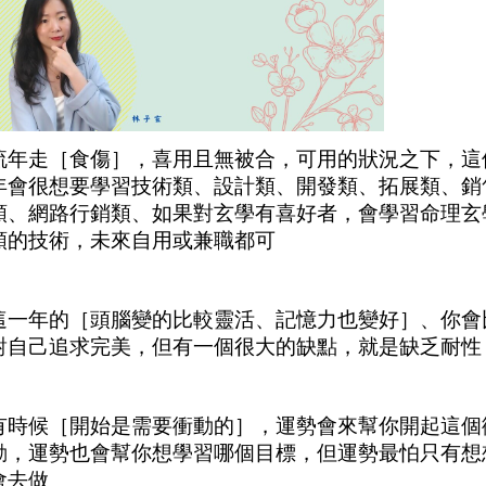
流年走［食傷］，喜用且無被合，可用的狀況之下，這
年會很想要學習技術類、設計類、開發類、拓展類、銷
類、網路行銷類、如果對玄學有喜好者，會學習命理玄
類的技術，未來自用或兼職都可
這一年的［頭腦變的比較靈活、記憶力也變好］、你會
對自己追求完美，但有一個很大的缺點，就是缺乏耐性
有時候［開始是需要衝動的］，運勢會來幫你開起這個
動，運勢也會幫你想學習哪個目標，但運勢最怕只有想
會去做