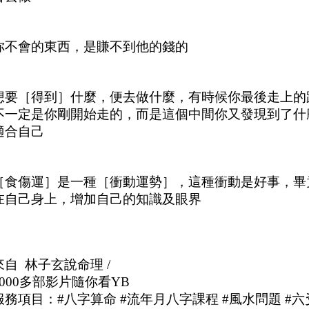
你不會的東西，是賺不到他的錢的
想要［得到］什麼，便去做什麼，有時候你最後走上的
不一定是你剛開始走的，而是這個中間你又發現到了什
適合自己
［食傷運］是一種［衝動運勢］，這種衝動是好事，畢
在自己身上，增加自己的知識及眼界
來自  林子玄說命理 / 
2000多部影片隨你看YB
服務項目：#八字算命 #流年月八字課程 #風水問題 #六