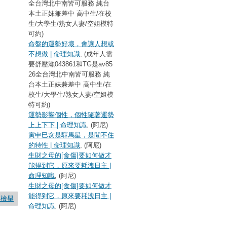
全台灣北中南皆可服務 純台
本土正妹兼差中 高中生/在校
生/大學生/熟女人妻/空姐模特
可約)
命盤的運勢好壞，會讓人想或
不想做 | 命理知識
, (成年人需
要舒壓瀨043861和TG是av85
26全台灣北中南皆可服務 純
台本土正妹兼差中 高中生/在
校生/大學生/熟女人妻/空姐模
特可約)
運勢影響個性，個性隨著運勢
上上下下 | 命理知識
, (阿尼)
寅申巳亥是驛馬星，是閒不住
的特性 | 命理知識
, (阿尼)
生財之母的[食傷]要如何做才
能得到它，原來要耗洩日主 |
命理知識
, (阿尼)
生財之母的[食傷]要如何做才
能得到它，原來要耗洩日主 |
要檢舉
命理知識
, (阿尼)