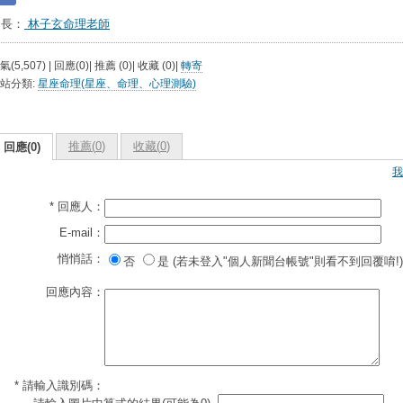
台長：
林子玄命理老師
氣(5,507) | 回應(0)| 推薦 (
0
)| 收藏 (
0
)|
轉寄
站分類:
星座命理(星座、命理、心理測驗)
推薦(
0
)
收藏(
0
)
回應(0)
我
* 回應人：
E-mail：
悄悄話：
否
是 (若未登入"個人新聞台帳號"則看不到回覆唷!)
回應內容：
* 請輸入識別碼：