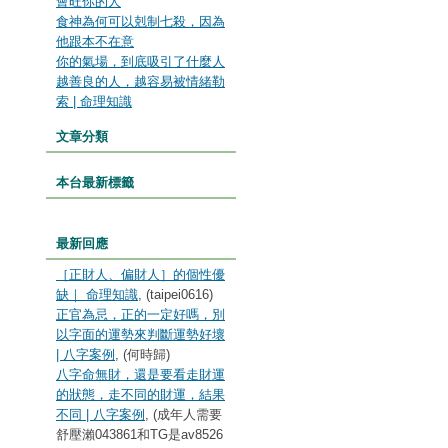
會旺你的人
食神為何可以剋制七殺，因為
他跟本不在意
你的氣場，到底吸引了什麼人
越善良的人，越容易被情緒勒
索 | 命理知識
文章分類
本台最新標籤
最新回應
［正財人、偏財人］的個性優
缺｜ 命理知識
, (taipei0616)
正官為忌，正的一定好嗎，別
以字面的運勢來判斷運勢好壞
| 八字案例
, (何時歸)
八字命無財，還是要看走財運
的狀態，走不同的財運，結果
不同 | 八字案例
, (成年人需要
舒壓瀨043861和TG是av8526