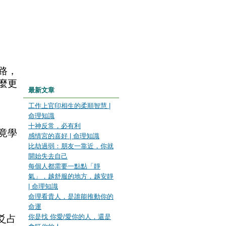
路，
麼更
最新文章
工作上官印相生的柔順智慧 |
命理知識
十神反常，必有利
竟學
感情宮的喜好 | 命理知識
比劫過弱：朋友一靠近，你就
開始失去自己
每個人都需要一點點「靜
氣」，越舒服的地方，越安靜
| 命理知識
命理看貴人，是誰能推動你的
命運
你是找 你愛/愛你的人，還是
爻占