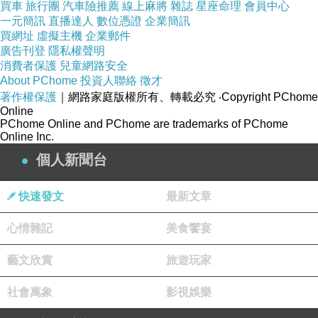
買車
旅行團
汽車險推薦
線上麻將
雜誌
星座命理
會員中心
一元簡訊
直播達人
數位憑證
企業簡訊
買網址
虛擬主機
企業郵件
廣告刊登
隱私權聲明
消費者保護
兒童網路安全
About PChome
投資人聯絡
徵才
著作權保護
｜網路家庭版權所有、轉載必究
‧Copyright PChome
Online
PChome Online and PChome are trademarks of PChome
Online Inc.
個人新聞台
快速發文
最新文章
心情雜記
美食饗宴
藝文欣賞
旅遊玩家
社會萬象
影視娛樂