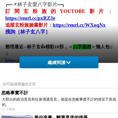
📌林子玄愛八字影片
┏━━
━━┓
訂閱玄粉族的YOUTOBE影片
：
https://reurl.cc/pxRZ3e
https://reurl.cc/WXoqNx
追蹤玄粉族臉書影片：
搜詢［林子玄八字］
整理最近--林子玄👍精彩10部，＜
八字案例
＞懶人包
👏
👏
https://reurl.cc/NA6Ak9
繼續閱讀
整理最近--林子玄👍精彩10部，＜
命理知識
＞懶人包
👏
👏
https://reurl.cc/KroXWM
你可能感興趣的文章
┗━━━━━━━━━━━━━━━┛
忽略事實不計
大部分的政治意見和社會溝通意見，都是在忽略事實不計的情況下形成
的。
17 小時前
✪服務項目✪(需先預約)
⇢八字算命(流年運) ⇢八字教學(速成班) ⇢嬰兒取名
希伯來書 - 離棄真道的後果