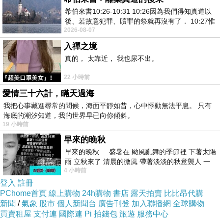
希伯來書10:26-10:31 10:26因為我們得知真道以
後、若故意犯罪、贖罪的祭就再沒有了． 10:27惟
📞連絡林子玄老師
2026-08-07
有戰懼等候審判和那燒滅眾敵人的烈火
⇢LINE：vivian0407888
入禪之境
⇢微信：vivian040788
真的， 太靠近， 我也尿不出。
22 小時前
#八字命理 #算命五行派 #八字速成班
愛情三十六計，瞞天過海
我把心事藏進尋常的問候，海面平靜如昔，心中悸動無法平息。 只有
👇訊息不漏接👇
海底的潮汐知道，我的世界早已向你傾斜。
19 小時前
早來的晚秋
早來的晚秋 盛暑在 颱風亂舞的季節裡 下著太陽
雨 立秋來了 清晨的微風 帶著淡淡的秋意襲人 一
4 小時前
下子 又被赤
登入
註冊
PChome首頁
線上購物
24h購物
書店
露天拍賣
比比昂代購
   林子玄愛命學        林子玄個人
新聞
/
氣象
股市
個人新聞台
廣告刊登
加入聯播網
全球購物
    官方LINE              LINE
買賣租屋
支付連
國際連
Pi 拍錢包
旅遊
服務中心