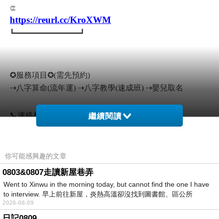
👏
https://reurl.cc/KroXWM
┗━━━━━━━━━━━━━━━┛
✪服務項目✪(需先預約)
⇢八字算命(流年運) ⇢八字教學(速成班) ⇢嬰兒取名
📞連絡林子玄老師
繼續閱讀
⇢LINE：vivian0407888
⇢微信：vivian040788
你可能感興趣的文章
#八字命理 #算命五行派 #八字速成班
0803&0807走讀新屋巷弄
Went to Xinwu in the morning today, but cannot find the one I have
to interview. 早上前往新屋，炎熱高溫卻沒找到圖書館、區公所
👇訊息不漏接👇
2026-08-09
日記0809