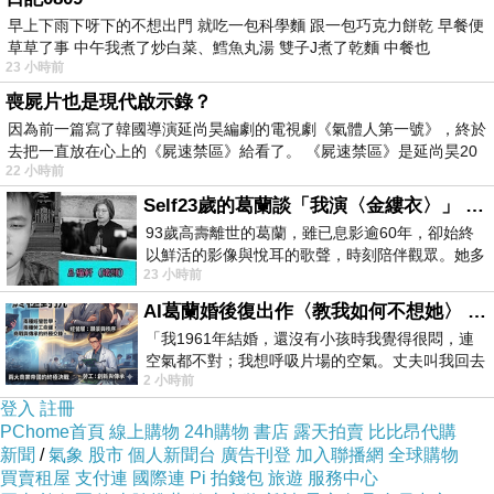
早上下雨下呀下的不想出門 就吃一包科學麵 跟一包巧克力餅乾 早餐便
草草了事 中午我煮了炒白菜、鱈魚丸湯 雙子J煮了乾麵 中餐也
23 小時前
喪屍片也是現代啟示錄？
因為前一篇寫了韓國導演延尚昊編劇的電視劇《氣體人第一號》，終於
   林子玄愛命學        林子玄個人
去把一直放在心上的《屍速禁區》給看了。 《屍速禁區》是延尚昊20
22 小時前
Self23歲的葛蘭談「我演〈金縷衣〉」 #戀上老電影 #粟子 #葛蘭
93歲高壽離世的葛蘭，雖已息影逾60年，卻始終
以鮮活的影像與悅耳的歌聲，時刻陪伴觀眾。她多
23 小時前
才多藝、陽光開朗的形象，不僅保留在電影
AI葛蘭婚後復出作〈教我如何不想她〉 #戀上老電影 #葛蘭 #粟子
「我1961年結婚，還沒有小孩時我覺得很悶，連
空氣都不對；我想呼吸片場的空氣。丈夫叫我回去
2 小時前
試試看……拍了〈教我如何不想她〉（1963
登入
註冊
PChome首頁
線上購物
24h購物
書店
露天拍賣
比比昂代購
新聞
/
氣象
股市
個人新聞台
廣告刊登
加入聯播網
全球購物
買賣租屋
支付連
國際連
Pi 拍錢包
旅遊
服務中心