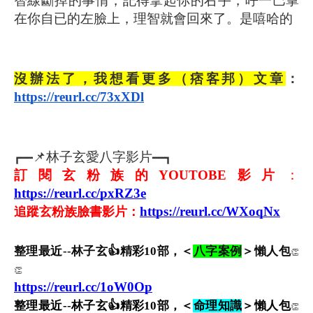
智線斷掉的事情，記得拿起你的右手，呼一巴掌
在你自已的左臉上，理智就會回來了。是嘻哈的
沒辦法了，我想看更多（痞客邦）文章
：
https://reurl.cc/73xXDl
📌林子玄愛八字影片
┏━━
━━┓
訂閱玄粉族的YOUTOBE影片
：
https://reurl.cc/pxRZ3e
https://reurl.cc/WXoqNx
追蹤玄粉族臉書影片：
整理最近--林子玄👍精彩10部，＜
八字案例
＞懶人包
👏
👏
https://reurl.cc/1oW0Op
整理最近--林子玄👍精彩10部，＜
命理知識
＞懶人包
👏