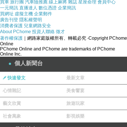
買車
旅行團
汽車險推薦
線上麻將
雜誌
星座命理
會員中心
一元簡訊
直播達人
數位憑證
企業簡訊
買網址
虛擬主機
企業郵件
廣告刊登
隱私權聲明
消費者保護
兒童網路安全
About PChome
投資人聯絡
徵才
著作權保護
｜網路家庭版權所有、轉載必究
‧Copyright PChome
Online
PChome Online and PChome are trademarks of PChome
Online Inc.
個人新聞台
快速發文
最新文章
心情雜記
美食饗宴
藝文欣賞
旅遊玩家
社會萬象
影視娛樂