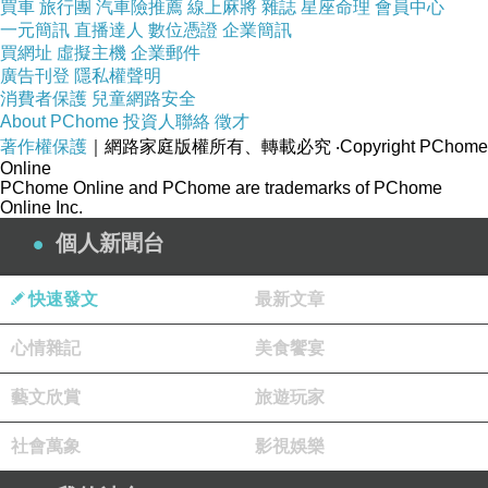
買車
旅行團
汽車險推薦
線上麻將
雜誌
星座命理
會員中心
一元簡訊
直播達人
數位憑證
企業簡訊
買網址
虛擬主機
企業郵件
廣告刊登
隱私權聲明
消費者保護
兒童網路安全
About PChome
投資人聯絡
徵才
著作權保護
｜網路家庭版權所有、轉載必究
‧Copyright PChome
Online
PChome Online and PChome are trademarks of PChome
Online Inc.
個人新聞台
快速發文
最新文章
心情雜記
美食饗宴
藝文欣賞
旅遊玩家
社會萬象
影視娛樂