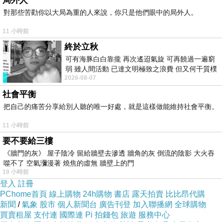
局外人
對那些苦勸你以大局為重的人來說，你只是他們眼中的局外人。
11 小時前
終於立秋
可有海豚白白靠攏 再次遙迢氣旋 可再饒過一遍窮
弱 雖人間活動 已達文明極致之浪費 但又何干質樸
2026-08-07
者 只能白白陪葬
社會平衡
把自己的痛苦分享給別人聽的唯一好處，就是這樣做能維持社會平衡。
11 小時前
要不要給三樓
《牆門的灰》 屋子陰冷 留給牆壁去滲透 牆角的灰 倒流的陰影 大火吞
噬不了 空氣瀰漫著 燒焦的虛無 牆壁上的門
19 小時前
登入
註冊
PChome首頁
線上購物
24h購物
書店
露天拍賣
比比昂代購
新聞
/
氣象
股市
個人新聞台
廣告刊登
加入聯播網
全球購物
買賣租屋
支付連
國際連
Pi 拍錢包
旅遊
服務中心