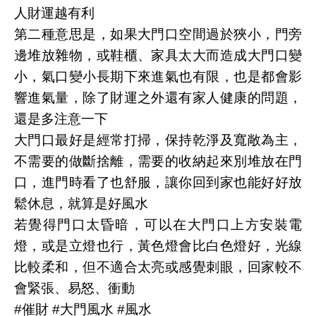
人財運越有利
第二種意思是，如果大門口空間過於狹小，門旁
邊堆放雜物，或鞋櫃、家具太大而造成大門口變
小，氣口變小長期下來進氣也有限，也是都會影
響進氣量，除了財運之外還有家人健康的問題，
還是多注意一下
大門口最好是經常打掃，保持乾淨及寬敞為主，
不需要的做斷捨離，需要的收納起來別堆放在門
口，進門時看了也舒服，讓你回到家也能好好放
鬆休息，就算是好風水
若覺得門口太昏暗，可以在大門口上方安裝電
燈，或是立燈也行，黃色燈會比白色燈好，光線
比較柔和，但不適合太亮或感覺刺眼，回家較不
會緊張、易怒、衝動
#催財 #大門風水 #風水