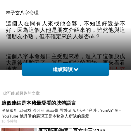
林子玄八字命理：
這個人在問有人來找他合夥，不知道好還是不
好，因為這個人他是朋友介紹來的，雖然他與這
個朋友小熟，但不確定來的人是否ok？
這個八字本命是日主受剋來著，進入了這個庚戊
大運後就脫困了，算是一個好的開始，再來看看
地支，
這個大運人際互動有變好，會去與人交
繼續閱讀
際，也會有人慢慢來認識他，朋友變多了，就要
小心酒肉朋友
，裡面有些好的，有些不好的，一
樣都會來，沒有可以挑的，就像運勢一樣，也沒
你可能感興趣的文章
得挑
這個連結是本豬最愛看的肢體語言
✳️모델이 고급차 옆에서 포즈를 취하고 있다.✳️ "윤아 , YunAh" ✳️ -
最主要是今年己亥年及明年庚子年，這2年都走
YouTube 她具備的展現正是本豬為人所缺的最愛
水運，是財運年呀，有的人的財運來的時候是可
10 小時前
以用的，反而因為財運好起來，
但這個人完全相
彥五郎事件簿二百六十三:Club