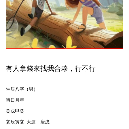
有人拿錢來找我合夥，行不行
生辰八字（男）
時日月年
癸戊甲癸
亥辰寅亥  大運：庚戌