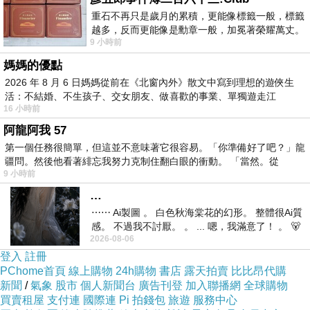
反，流年不能走水，一走水必破財，別說賺錢
重石不再只是歲月的累積，更能像標籤一般，標籤
了，錢要守住就是一門學問
越多，反而更能像是勳章一般，加冕著榮耀萬丈。
9 小時前
習慣一如縱容，成了再難輕輕放下的罪證
媽媽的優點
要好要等到辛丑年，過了這個水運，財運也才會
2026 年 8 月 6 日媽媽從前在《北窗內外》散文中寫到理想的遊俠生
跟著起來
，真的要合作，要等這個時候，因為這
活：不結婚、不生孩子、交女朋友、做喜歡的事業、單獨遊走江
個時間對財運算是比較好的，在有利的時間去做
16 小時前
湖⋯⋯，
的事情，比較不會往不好的去發展，就是對自己
比較有利了
阿龍阿我 57
第一個任務很簡單，但這並不意味著它很容易。「你準備好了吧？」龍
疆問。然後他看著緋忘我努力克制住翻白眼的衝動。 「當然。從
9 小時前
我是影片
…
https://youtu.be/zQekUR5-Gtg
⋯⋯ Ai製圖 。 白色秋海棠花的幻形。 整體很Ai質
感。 不過我不討厭。 。 ... 嗯，我滿意了！ 。 🐻
---------------------------------------------------------
2026-08-06
昨中
服務項目及連絡方式(需先預約)
登入
註冊
1.個人八字運勢起伏，流年流月運程規劃
PChome首頁
線上購物
24h購物
書店
露天拍賣
比比昂代購
2.專業八字命理教學
新聞
/
氣象
股市
個人新聞台
廣告刊登
加入聯播網
全球購物
買賣租屋
支付連
國際連
Pi 拍錢包
旅遊
服務中心
3.居家風水規劃