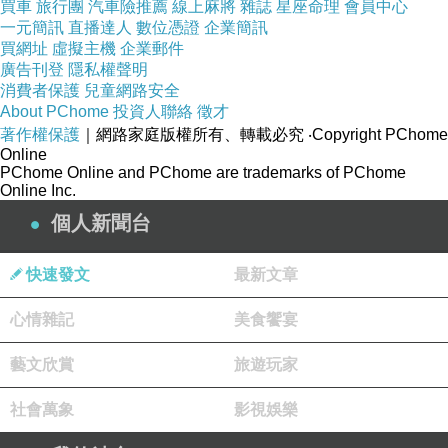
買車
旅行團
汽車險推薦
線上麻將
雜誌
星座命理
會員中心
4.LINE：vivian0407888
一元簡訊
直播達人
數位憑證
企業簡訊
5.微信：vivian040788(請使用paypal付費)
買網址
虛擬主機
企業郵件
6.FB粉絲頁:八字命理宅急便
廣告刊登
隱私權聲明
消費者保護
兒童網路安全
https://www.facebook.com/VIVIAN040788
About PChome
投資人聯絡
徵才
著作權保護
｜網路家庭版權所有、轉載必究
‧Copyright PChome
Online
PChome Online and PChome are trademarks of PChome
Online Inc.
個人新聞台
快速發文
最新文章
心情雜記
美食饗宴
藝文欣賞
旅遊玩家
社會萬象
影視娛樂