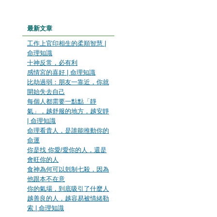
最新文章
工作上官印相生的柔順智慧 |
命理知識
十神反常，必有利
感情宮的喜好 | 命理知識
比劫過弱：朋友一靠近，你就
開始失去自己
每個人都需要一點點「靜
氣」，越舒服的地方，越安靜
| 命理知識
命理看貴人，是誰能推動你的
命運
你是找 你愛/愛你的人，還是
會旺你的人
食神為何可以剋制七殺，因為
他跟本不在意
你的氣場，到底吸引了什麼人
越善良的人，越容易被情緒勒
索 | 命理知識