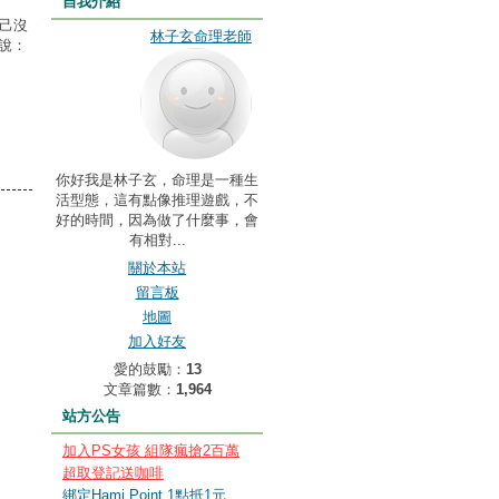
自我介紹
己沒
林子玄命理老師
說：
你好我是林子玄，命理是一種生
活型態，這有點像推理遊戲，不
好的時間，因為做了什麼事，會
有相對...
關於本站
留言板
地圖
加入好友
愛的鼓勵：
13
文章篇數：
1,964
站方公告
加入PS女孩 組隊瘋搶2百萬
超取登記送咖啡
綁定Hami Point 1點抵1元