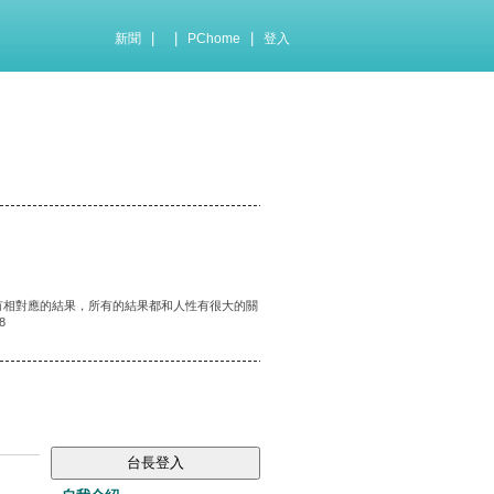
|
|
|
新聞
PChome
登入
有相對應的結果，所有的結果都和人性有很大的關
8