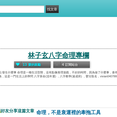
林子玄八字命理專欄
13
4
愛的鼓勵
訂閱站台
上發生什麼事 命理是一種生活型態，這有點像推理遊戲，不好的時間，因為做了什麼事，會
係，這是一門生活上的學問 八字算命(流年運) ，八字教學(速成班) ，嬰兒取名，vivian040788
與好友分享這篇文章
命理，不是衰運裡的牽拖工具