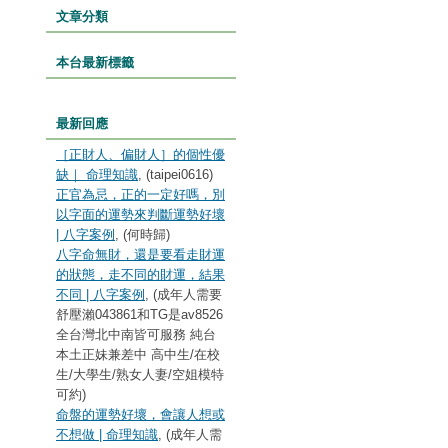
文章分類
本台最新標籤
最新回應
［正財人、偏財人］的個性優
缺｜ 命理知識
, (taipei0616)
正官為忌，正的一定好嗎，別
以字面的運勢來判斷運勢好壞
| 八字案例
, (何時歸)
八字命無財，還是要看走財運
的狀態，走不同的財運，結果
不同 | 八字案例
, (成年人需要
舒壓瀨043861和TG是av8526
全台灣北中南皆可服務 純台
本土正妹兼差中 高中生/在校
生/大學生/熟女人妻/空姐模特
可約)
命盤的運勢好壞，會讓人想或
不想做 | 命理知識
, (成年人需