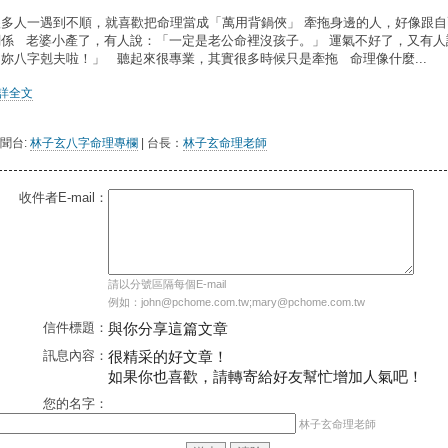
很多人一遇到不順，就喜歡把命理當成「萬用背鍋俠」 牽拖身邊的人，好像跟自
關係 老婆小產了，有人說：「一定是老公命裡沒孩子。」 運氣不好了，又有人
「妳八字剋夫啦！」 聽起來很專業，其實很多時候只是牽拖 命理像什麼...
..詳全文
聞台:
林子玄八字命理專欄
| 台長：
林子玄命理老師
收件者E-mail：
請以分號區隔每個E-mail
例如：john@pchome.com.tw;mary@pchome.com.tw
信件標題：
與你分享這篇文章
訊息內容：
很精采的好文章！
如果你也喜歡，請轉寄給好友幫忙增加人氣吧！
您的名字：
林子玄命理老師