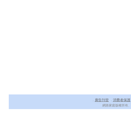
廣告刊登
消費者保護
．
．
網路家庭版權所有、轉載必究