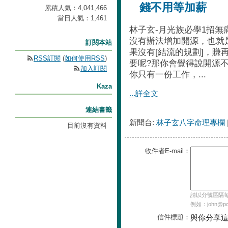
錢不用等加薪
累積人氣：
4,041,466
當日人氣：
1,461
林子玄-月光族必學1招無
沒有辦法增加開源，也就
訂閱本站
果沒有[結流的規劃]，賺
RSS訂閱
(
如何使用RSS
)
要呢?那你會覺得說開源
加入訂閱
你只有一份工作，...
Kaza
...詳全文
連結書籤
新聞台:
林子玄八字命理專欄
目前沒有資料
收件者E-mail：
請以分號區隔每個
例如：john@pch
信件標題：
與你分享