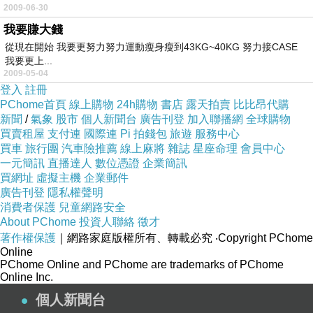
2009-06-30
我要賺大錢
從現在開始 我要更努力努力運動瘦身瘦到43KG~40KG 努力接CASE
我要更上...
2009-05-04
登入
註冊
PChome首頁
線上購物
24h購物
書店
露天拍賣
比比昂代購
新聞
/
氣象
股市
個人新聞台
廣告刊登
加入聯播網
全球購物
買賣租屋
支付連
國際連
Pi 拍錢包
旅遊
服務中心
買車
旅行團
汽車險推薦
線上麻將
雜誌
星座命理
會員中心
一元簡訊
直播達人
數位憑證
企業簡訊
買網址
虛擬主機
企業郵件
廣告刊登
隱私權聲明
消費者保護
兒童網路安全
About PChome
投資人聯絡
徵才
著作權保護
｜網路家庭版權所有、轉載必究
‧Copyright PChome
Online
PChome Online and PChome are trademarks of PChome
Online Inc.
個人新聞台