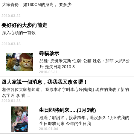
大家覺得，如160CM的身高， 要多少...
2010-03-22
要好好的大步向前走
深入心頭的一首歌
2010-03-18
尋貓啟示
品種: 虎斑米克斯 性別: 公貓 姓名：加菲 大約5公
斤 走失日期2010.3....
2010-03-11
跟大家說一個消息，我我我又改名囉！
相信各位大家都知道， 我原本名字叫李心婷(蜻蜓) 現在的我改了新的
名字叫 李 睿 ...
2010-01-28
生日即將到來.....(1月5號)
經過了耶誕節，接著跨年，過沒多久 1月5號我的
生日即將到來 今年的生日我...
2010-01-04