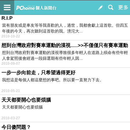
李睿紜(Vita)
訂閱
我的
R.I.P
當有朋友或是車友等等我喜歡的人，過世，我都會獻上這首歌。但四五
年後的今天，再次聽到這首歌的我。滂沱大...
2010-10-22
想到台灣政府對賽車運動的漠視.....>>不僅僅只有賽車運動
想到台灣政府對賽車運動的漠視導致很多年輕人在道路上殞命有些年輕
人拿駕照後會經過一段篩選期有些年輕人因...
2010-09-07
一步一步向前走，只希望過得更好
我想這是每個人都這麼想的事吧。所以要一直努力下去。
2010-05-21
天天都要開心也要煩腦
天天都要開心也要煩腦
2010-03-27
今日傻問題？