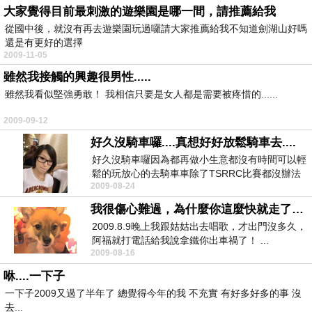
大家覺得目前最刺激的遊樂園是哪一間，請推薦給我
從國中後，就沒有再去遊樂園玩過囉請大家推薦給我不知道劍湖山好嗎
還是有更好的選擇
2009-11-05
雖然我接觸的興趣很男性.....
雖然我看似堅強勇敢！ 我相信只要是女人都是需要被疼惜的......
2009-09-12
好久沒騎車囉....真想好好放鬆騎車去....
好久沒騎車囉因為都再做小生意都沒有時間可以輕
鬆的玩放心的去騎車車除了TSRRC比賽都沒辦法
2009-08-24
像之前一有...
我很傷心難過，為什麼你這麼快就走了，為什麼你不加油不勇敢的撐過去，丟下我......
2009.8.9晚上我跟姑姑出去唱歌，才出門沒多久，
阿福就打電話給我說拿鐵你出車禍了！ ...
2009-08-16
咻....一下子
一下子2009又過了半年了 總覺得今年的我 不充實 有好多好多的事 沒
去...