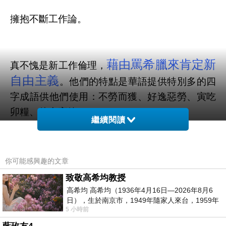
擁抱不斷工作論。
藉由罵希臘來肯定新
真不愧是新工作倫理，
自由主義
。他們的特點是華語提供特別多的四
字成語供他們使用：不勞而獲、好逸惡勞、寅吃
卯糧、債台高築.....
繼續閱讀
這兩大暗流在網路上，可見企業力當然是會壓抑後者、幫
你可能感興趣的文章
忙前者。在德國，除了右派基督教民主黨的信徒與選民之
致敬高希均教授
外，誰都知道梅克爾不值得尊敬.....雖然右派比較會選舉，
高希均 高希均（1936年4月16日—2026年8月6
日），生於南京市，1949年隨家人來台，1959年
但是不代表說德國和Chinese一樣喜歡過吃苦耐勞的生
5 小時前
赴美深造並取得經濟發展博士學位。曾任
活。