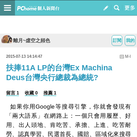
離月~虛空之頻色
訂閱
我的
2015-07-13 14:14:47
M-I
扶捧11A LP的台灣Ex Machina
Deus台灣央行總裁為總統?
留言 1
收藏 0
推薦 1
如果你用Google等搜尋引擎，你就會發現有
「兩大語系」在網路上：一個只會用履歷、好
用、出人頭地、肯吃苦、承擔、上進、吃苦耐
勞、認真學習、民選首長、國賠、區域化來搜尋