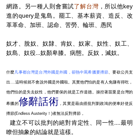
網路。另一種人則會嘗試
了解台灣
，所以他key
進的query是鬼島。罷工、基本薪資、造反、改
革革命、加班、認命、苦勞、輪班、愚民
奴才、脫奴、奴隸、肯奴、奴家、奴性、奴工、
奴島、奴役...奴顏卑膝。病態。反奴，滅奴。
什麼
凡事都台灣是台灣外國是外國，卻熱中罵希臘要撙節
、要砍公共支
出....這時候就不會說外國是外國啦。其實他們怕的是有人免賺有得吃，
他們怕的是失去奴性，他們要保的就是
工作道德
。
操控著苗栗是台灣的
修辭話術
希臘的
，其實是藉由搭批判劉政鴻的便車好使反
撙節(Endless Austerity！)者無法反對撙節，
建立不可以批判的絕對肯定性、同一性....最明
瞭但抽象的結論就是這樣。