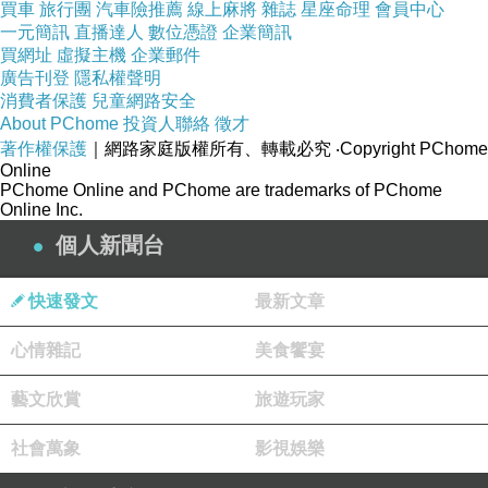
錢才是真正的「沒有用」！！！
買車
旅行團
汽車險推薦
線上麻將
雜誌
星座命理
會員中心
一元簡訊
直播達人
數位憑證
企業簡訊
買網址
虛擬主機
企業郵件
彭淮南是要有台灣聲望，還是要有國際聲望?這只有他自
廣告刊登
隱私權聲明
消費者保護
兒童網路安全
己知道。
About PChome
投資人聯絡
徵才
著作權保護
｜網路家庭版權所有、轉載必究
‧Copyright PChome
Online
彭進的了
巴塞爾
嗎？？資本聖域
國際清算銀行
，他進的去
PChome Online and PChome are trademarks of PChome
嗎??
Online Inc.
個人新聞台
我國已經出了一個只會談經濟的馬總統，還再出一個「經
快速發文
最新文章
濟學皇帝」？這對哲學家國王的渴望，就顯現出台灣是失
敗在哪裡，還想繼續往更糟糕的方向去閹割教育......
心情雜記
美食饗宴
藝文欣賞
旅遊玩家
超越藍綠在此不是問題。資本家都是超越藍綠的。在遠流
社會萬象
影視娛樂
出版的《
央行的央行
》本書裡你會對世間事情有不同的看