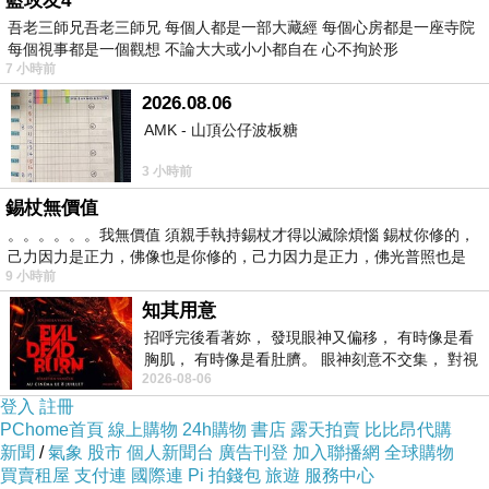
藍玫友4
吾老三師兄吾老三師兄 每個人都是一部大藏經 每個心房都是一座寺院
每個視事都是一個觀想 不論大大或小小都自在 心不拘於形
我們的媒體也很會只報壞的不報好的，而我從非主流管道
7 小時前
(甚至包含讀書！)卻知道歐洲人其實不奴。
2026.08.06
AMK - 山頂公仔波板糖
但台灣人就是偏好(prefer)全天下人都吃苦、都沒有國家下
3 小時前
午喝下午茶喝整天(看到節目就說那都是少數人)、
錫杖無價值
。。。。。。我無價值 須親手執持錫杖才得以滅除煩惱 錫杖你修的，
己力因力是正力，佛像也是你修的，己力因力是正力，佛光普照也是
都沒有國家百貨公司規模不大，繳稅重視只是消費稅：因
9 小時前
為緊抓著「使用者付費」的迷思不放，所以決的福利好一
知其用意
定是稅(所得稅)很重......所以又理所當然的認為北歐國家的
招呼完後看著妳， 發現眼神又偏移， 有時像是看
人也一定要上班，不然怎麼繳的起稅............
胸肌， 有時像是看肚臍。 眼神刻意不交集， 對視
2026-08-06
視線不對齊， 讓我很難不
登入
註冊
這當然是刻意的，故意的。然而就是這樣的「財經專家」
PChome首頁
線上購物
24h購物
書店
露天拍賣
比比昂代購
新聞
/
氣象
股市
個人新聞台
廣告刊登
加入聯播網
全球購物
才能大鳴大放....所以改變多數人才是唯一的路，找工作賺
買賣租屋
支付連
國際連
Pi 拍錢包
旅遊
服務中心