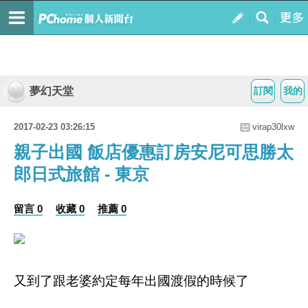
夢幻天堂
訂閱
我的
2017-02-23 03:26:15
virap30lxw
親子出國 飯店優惠訂房安尼可思勝太
郎日式旅館 - 東京
留言 0
收藏 0
推薦 0
又到了跟老婆約定每年出國渡假的時候了