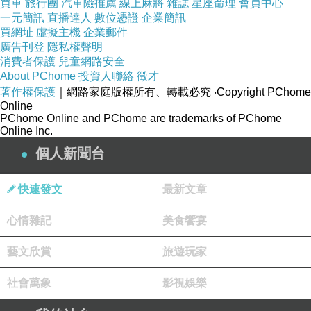
買車
旅行團
汽車險推薦
線上麻將
雜誌
星座命理
會員中心
一元簡訊
直播達人
數位憑證
企業簡訊
買網址
虛擬主機
企業郵件
廣告刊登
隱私權聲明
消費者保護
兒童網路安全
About PChome
投資人聯絡
徵才
著作權保護
｜網路家庭版權所有、轉載必究
‧Copyright PChome
Online
PChome Online and PChome are trademarks of PChome
Online Inc.
個人新聞台
快速發文
最新文章
心情雜記
美食饗宴
藝文欣賞
旅遊玩家
社會萬象
影視娛樂