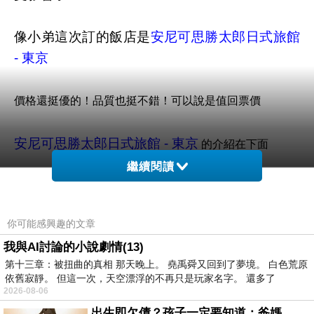
像小弟這次訂的飯店是
安尼可思勝太郎日式旅館
- 東京
價格還挺優的！品質也挺不錯！可以說是值回票價
安尼可思勝太郎日式旅館 - 東京
的介紹在下面
繼續閱讀
訂房網推薦
如果有興趣到這附近玩的，不妨可以
在這訂房住看看喔！
你可能感興趣的文章
我與AI討論的小說劇情(13)
PS.若您家裡有0~4歲的小朋友，
點我進入索取免
第十三章：被扭曲的真相 那天晚上。 堯禹舜又回到了夢境。 白色荒原
費《迪士尼美語世界試用包》
依舊寂靜。 但這一次，天空漂浮的不再只是玩家名字。 還多了
2026-08-06
限量特優價格按鈕
出生即欠債？孩子一定要知道：爸媽，其實我不欠你們