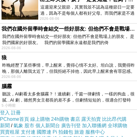
這週迎來父親節，其實我並不認為這種節日一定要
過，因為不是每個人都有好父母。而我們家是不過
2026-08-06
節的，平時也沒什麼儀式感，生活趨近冷
我們在國外留學時會結交一些好朋友: 但他們不會是戰場上的朋友
我們在國外留學時會結交一些好朋友: 但他們不會是戰場上的朋友， 是
我們國家的好朋友。 我們的留學國家永遠都是我們的倚
2026-08-06
狼
昨晚經歷了某些事情，早上醒來，覺得心情不太好。坦白說，我覺得昨
晚，那個人離我太近了，但我拒絕不掉他，因此早上醒來會有罪惡感。
2026-08-06
腦霧
聽說，AI劇看太多會腦霧？！連續劇，千篇一律劇情，一樣的狗血，很
膩...AI 劇，雖然男女主都長的差不多，但劇情短短的，很適合打發時
5 小時前
登入
註冊
PChome首頁
線上購物
24h購物
書店
露天拍賣
比比昂代購
新聞
/
氣象
股市
個人新聞台
廣告刊登
加入聯播網
全球購物
買賣租屋
支付連
國際連
Pi 拍錢包
旅遊
服務中心