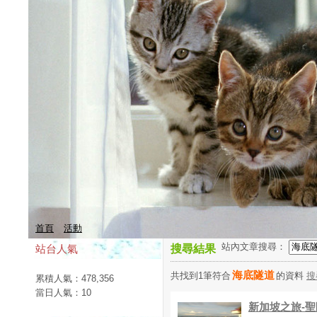
首頁
活動
站內文章搜尋：
站台人氣
搜尋結果
海底隧道
共找到1筆符合
的資料
搜
累積人氣：
478,356
當日人氣：
10
新加坡之旅-聖陶