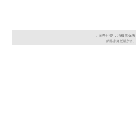
廣告刊登
消費者保護
．
．
網路家庭版權所有、轉載必究