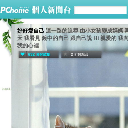
好好愛自己
這一路的追尋 由小女孩變成媽媽 
天 我看見 鏡中的自己 跟自己說 Hi 親愛的 我向
我的心裡
632
2
愛的鼓勵
訂閱站台