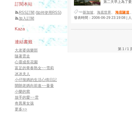
第二天早上為了要
訂閱本站
RSS訂閱
(
如何使用RSS
)
新加坡
、
海底世界
、
海底隧道
發表時間：2006-06-29 23:19:08 |
加入訂閱
Kaza
連結書籤
第 1 /
大老婆俱樂部
隨著雲走
心靈成長花園
富足的青春熟女~~雪莉
冰冰夫人
小仔辣媽的生活心情日記
開朗老媽向前進~~曼曼
小樂的窩
放手的愛~~雲
奇異果女孩
更多
>>