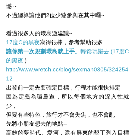
憾 ~
不過總算讓他們2位少爺參與在其中囉~
看過很多人的環島遊建議~
17度C的黑夜
寫得很棒，參考幫助很多
讓你第一次規劃環島就上手
。輕鬆玩樂去 (17度C
的黑夜
)
http://www.wretch.cc/blog/sexman0305/324254
12
出發前一定先要確定目標，行程才能很快排定
因為定義為環島遊，所以每個地方的深入性就
少，
但要有些特色，旅行才不會失焦，也不會亂
先將小朋友想去的地點--
高雄的夢時代、愛河，還有屏東的墾丁列入目標