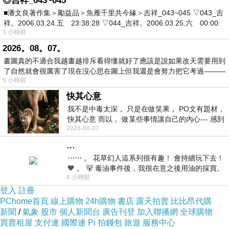
◎吉祥_043~045
逆向路線往南先行 (此路線真的比較不塞車)
■潘文良著作集＞勵益品＞魚雁千里共今緣＞吉祥_043~045 ▽043_吉
祥。2006.03.24.五 23:38:28 ▽044_吉祥。2006.03.25.六 00:00:
高雄 --> 墾丁---> 台東 --> 花蓮 --> 新竹
3 小時前
四、住宿: 原則上以2000元為基準，同一間房
2026。08。07。
1. 三人是否加價 2.床數 3.需有無線上網
畫圖真的不適合我越畫越排斥看得懂就好了應該是說如果改天需要用到
了自然就會很厲害了現在沒心思在圖上但我還是會努力把它考過———
第一、環島的目的
熱門景點、吃、玩、閃人
9 小時前
第二、如何規畫初步行
5
天
4
夜；逆時針方向環島，高雄
-->
快其心意
程
我不是中毒太深， 只是在做笑果， PO文有題材，
快其心意 而以， 做某些事情讓自己的內心--- 感到
環島遊計劃
第三、規劃住宿
住宿行程如下；謙、錡確認住宿
2026-08-07
愉快。
第四、出發前的準備
行李準備
:
各人準備衣物、盥洗用具
…
⋯⋯ 。 花草幻人這系列很有趣！ 會持續玩下去！
地圖導覽
:
謙、錡輪流
🧡 。 🐻 毒油事件後，我很在意之後用油的採買。
6 小時前
前天購買了我之前就很愛
五、成員確定:
老公最近在公司忙到一個不行，
登入
註冊
回到家幾乎倒頭就睡
PChome首頁
線上購物
24h購物
書店
露天拍賣
比比昂代購
無法陪我們出遊，這次破天荒開放我們母子
新聞
/
氣象
股市
個人新聞台
廣告刊登
加入聯播網
全球購物
買賣租屋
支付連
國際連
Pi 拍錢包
旅遊
服務中心
三人出遊，