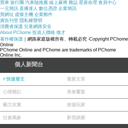
買車
旅行團
汽車險推薦
線上麻將
雜誌
星座命理
會員中心
是老公的一大突破喔~
一元簡訊
直播達人
數位憑證
企業簡訊
買網址
虛擬主機
企業郵件
本來也想要邀妹妹母子三人同行，不過也是喬不
廣告刊登
隱私權聲明
攏
消費者保護
兒童網路安全
About PChome
母子要玩就要自立自強，司機就只能是我囉~沒
投資人聯絡
徵才
著作權保護
｜網路家庭版權所有、轉載必究
‧Copyright PChome
人輪替
Online
路程只能輕鬆沒負擔的，反正
掌控權在我手上，
PChome Online and PChome are trademarks of PChome
Online Inc.
哈哈，
這樣子的旅遊，我開這麼遠這麼久的倒是
個人新聞台
頭一遭
也是我人生中的一項突破~~真是有點興奮呢！！
快速發文
最新文章
我應該可以做到吧~Yes, I do.
心情雜記
美食饗宴
所以出發總要有個方向~
第一站我們到高雄去
藝文欣賞
旅遊玩家
8:15am從新竹出發~新營休息站略為休息
社會萬象
影視娛樂
12:08pm抵達高雄夢時代 (這次沒靠導航我也找
得到～太得意了）