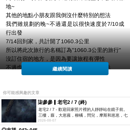
地~
其他的地點小朋友跟我倒沒什麼特別的想法
我們雖規劃的晚~不過還是以很快速度於7/10成
行出發
7/14回到家，共計開了1060.3公里
所以將此次旅行的名稱訂為"1060.3公里的旅行"
沒訂住宿的地方，是因為要讓旅程有彈性
不過也會有點小擔心找不到呷意的住宿地點
繼續閱讀
以下為我們母子小小的開會重點
一、目標、目的:
你可能感興趣的文章
5天4夜台灣旅遊~吃、喝、玩、快閃、走人
(謙仔說的)
柒參參▎老宅2 / 7 (終)
老宅2 / 7 - 歡迎回家照片裡的人靜靜站在鏡子前。
二、交通工具:
三樓，廄，大崽蕥，柳橘，閆兒，摩斯和崽崽，七
我最熟悉的小藍 Yaris
2026-08-07
個人整整齊齊地站在鏡框之外，如同
三、規劃行程