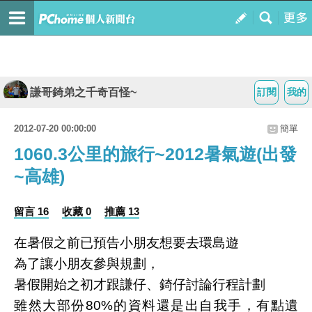
謙哥錡弟之千奇百怪~
訂閱
我的
2012-07-20 00:00:00
簡單
1060.3公里的旅行~2012暑氣遊(出發
~高雄)
留言 16
收藏 0
推薦 13
在暑假之前已預告小朋友想要去環島遊
為了讓小朋友參與規劃，
暑假開始之初才跟謙仔、錡仔討論行程計劃
雖然大部份80%的資料還是出自我手，有點遺