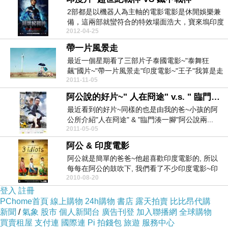
2部都是以機器人為主軸的電影電影是休閒娛樂兼
備，這兩部就蠻符合的特效場面浩大，寶來塢印度
2012-04-25
片真是愈來愈...
帶一片風景走
最近一個星期看了三部片子泰國電影~"泰舞狂
飆"國片~"帶一片風景走"印度電影~"王子"我算是走
2011-11-05
國際路...
阿公說的好片~" 人在冏途" v.s. " 臨門湊一腳" ~
最近看到的好片~同樣的也是由我的爸~小孩的阿
公所介紹"人在冏途" & "臨門湊一腳"阿公說兩...
2011-05-05
阿公 & 印度電影
阿公就是簡單的爸爸~他超喜歡印度電影的, 所以
每每在阿公的鼓吹下, 我們看了不少印度電影~印
2010-08-20
象中的第...
登入
註冊
PChome首頁
線上購物
24h購物
書店
露天拍賣
比比昂代購
新聞
/
氣象
股市
個人新聞台
廣告刊登
加入聯播網
全球購物
買賣租屋
支付連
國際連
Pi 拍錢包
旅遊
服務中心