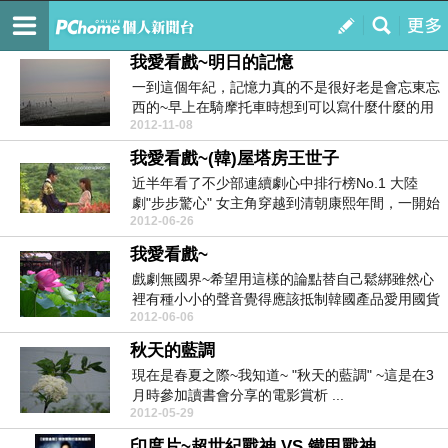
謙哥錡弟之千奇百怪~
訂閱
我的
我愛看戲~明日的記憶
一到這個年紀，記憶力真的不是很好老是會忘東忘
西的~早上在騎摩托車時想到可以寫什麼什麼的用
2012-11-08
電腦ke...
我愛看戲~(韓)屋塔房王世子
近半年看了不少部連續劇心中排行榜No.1 大陸
劇"步步驚心" 女主角穿越到清朝康熙年間，一開始
2012-06-26
的若曦...
我愛看戲~
戲劇無國界~希望用這樣的論點替自己鬆綁雖然心
裡有種小小的聲音覺得應該抵制韓國產品愛用國貨
2012-06-06
但總是不由自...
秋天的藍調
現在是春夏之際~我知道~ "秋天的藍調" ~這是在3
月時參加讀書會分享的電影賞析 ...
2012-05-29
印度片~超世紀戰神 VS 鐵甲戰神