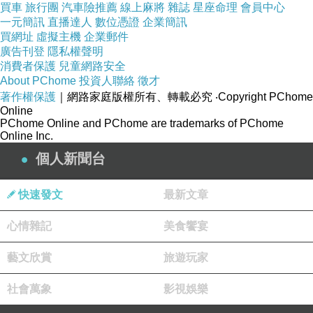
買車
旅行團
汽車險推薦
線上麻將
雜誌
星座命理
會員中心
一元簡訊
直播達人
數位憑證
企業簡訊
買網址
虛擬主機
企業郵件
廣告刊登
隱私權聲明
消費者保護
兒童網路安全
About PChome
投資人聯絡
徵才
著作權保護
｜網路家庭版權所有、轉載必究
‧Copyright PChome
Online
PChome Online and PChome are trademarks of PChome
Online Inc.
個人新聞台
快速發文
最新文章
心情雜記
美食饗宴
藝文欣賞
旅遊玩家
社會萬象
影視娛樂