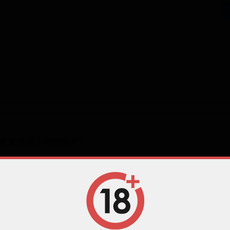
帳號"則看不到回覆唷!)
)