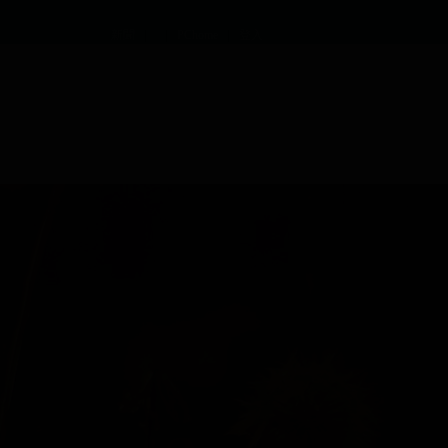
|
|
|
新聞
PChome
登入