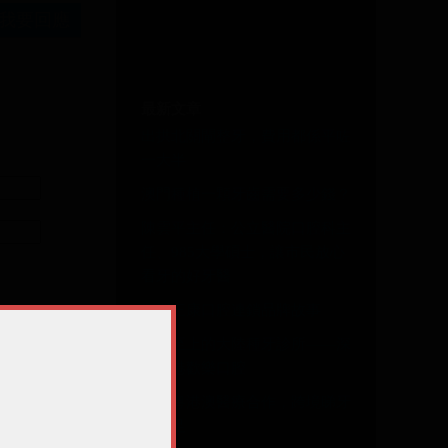
我要回應
最新文章
出拱北關閘整牙，費用都係平咗
一大半
澳門種植一顆牙齒需要多少錢？
陳雲平主任：公立醫院口腔科主
任、985大學碩士，讓市民放心
看牙的好牙醫
深圳三康口腔連鎖品牌故事
服務至上的大陸種牙診所——深
圳維港歡樂口腔
受惠粵港澳醫療合作，跨境睇牙
信心足