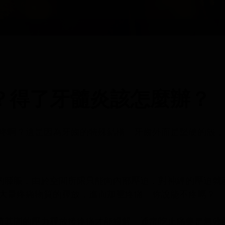
？得了牙髓炎該怎麼辦？
疼啊？這是因為牙齒的特殊結構。牙齒外面是堅硬的殼，
腫脹，由於空間所限只能向內部壓迫，對神經的壓迫就
大量疼痛物質的釋放，進而加重疼痛。你說能不疼嗎？
其間的壓力釋放後疼痛才能緩解。通常吃止痛藥是無效