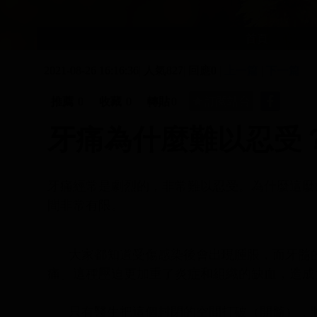
首頁
2021-08-26 16:16:36| 人氣827| 回應0 |
上一篇
|
下一篇
推薦
0
收藏
0
轉貼
0
訂閱站台
牙痛為什麼難以忍受
牙痛經常是劇烈的，非常難以忍受。為什麼這麼
間非常有限。
大家都知道受傷感染後會出現腫脹，而牙髓的
痛。這種壓迫更加重了炎症和組織的缺血，造成
只有醫生把這個封閉的空間打破（開髓），將