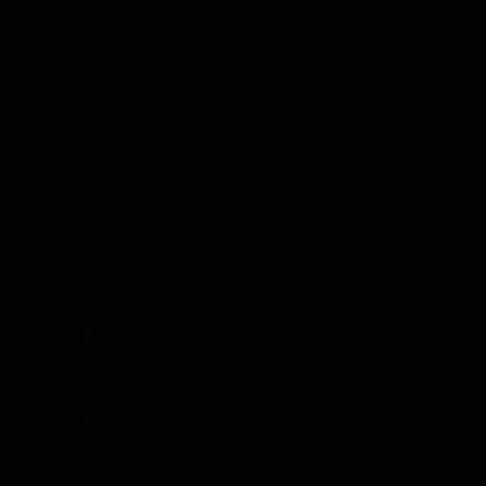
得了
牙髓炎
該怎麼辦？
如果
牙痛
了趕緊去牙科吧。因為牙痛是非常
才能解決疼痛，口服止痛藥通常效果不理想。當
過程是這樣的：打麻藥、使用渦輪機快速地磨穿
髓劑，緩慢殺死牙髓神經。待2周後牙神經壞死
修補，就可以恢復牙齒的形態了。
人氣(827) | 回應(0)| 推薦 (
0
)| 收藏 (
0
)|
轉寄
全站分類:
健康樂活(醫學、養生、減重)