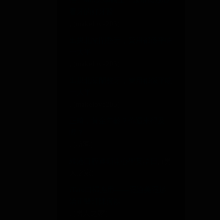
任、985大學碩士，讓市民放心
看牙的好牙醫
, (makelove203)
出拱北關閘整牙，費用都係平咗
一大半
, (makelove203)
出拱北關閘整牙，費用都係平咗
一大半
, (makelove203)
正畸，黃金年齡？你還來得及
嗎？
, (訪客)
維港口腔連鎖開心學英語日
, (男
人之家)
iTero口掃應用——隱適美隱形
矯正醫師陳何熙
, (男人之家)