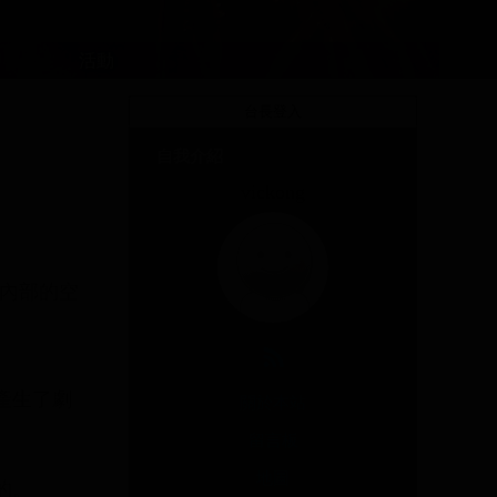
活動
自我介紹
vickong
內部的空
產生了劇
關於本站
留言板
地圖
的。