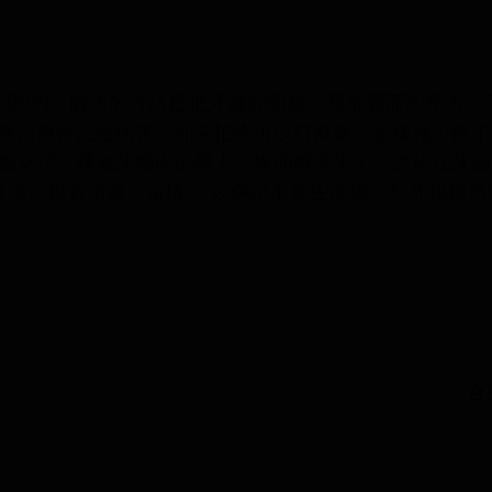
劇烈的，解決的方法是把牙髓腔開放，釋放裏面的壓力，
然治療會比較痛苦，如果怕疼可以打麻藥，這樣就不疼了
髓室頂，釋放牙髓內的壓力，疼痛就消失了。之後在牙齒
後進行根管治療。這樣可 以保證不產生疼痛。杜牙根後再
台