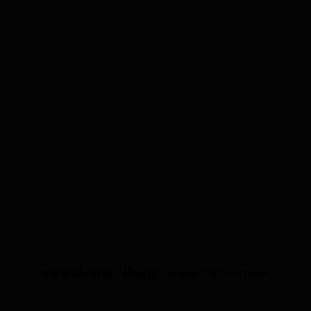
．
廣告刊登
．
消費者保護
．
兒童網路安全
．
About PChome
．
徵才
網路家庭版權所有、轉載必究 Copyright© PChome Online