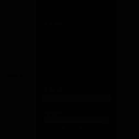
加入好友
站方公告
只有這樣
加入PS女孩 組隊瘋搶2百萬
。治療的
超取登記送咖啡
 裏放置殺
進行充填
綁定Hami Point 1點抵1元
1分鐘快速揪痛！
成為獨立小姐的滾錢心法
我要檢舉
好友列表
好友的新聞台Blog
長：
vickong
站內搜尋
標題
內容
標籤