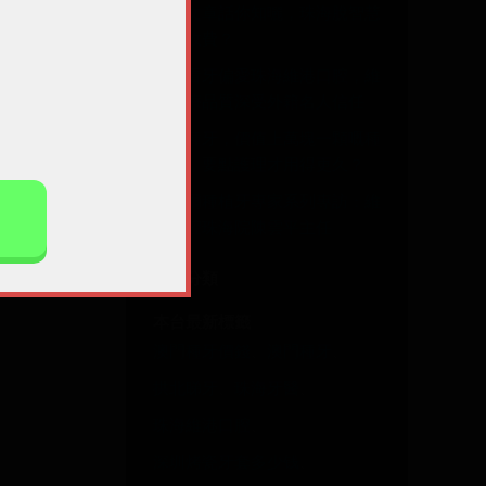
一篇文章話你知曬，珠海脫智慧
牙點收費？
老外看牙偏愛珠海維港口腔，維
港醫療品質深受外籍名人信任
澳門種牙，價值上萬塊一顆嘅種
植牙，要點護理才用得更久？
諾貝爾種植牙專家系列專訪：維
港口腔珠海院陳雲平主任
文章分類
本台最新標籤
澳門種牙價錢
、
澳門種牙
、
拱北睇牙
、
珠海牙醫
、
珠海維港口腔
、
深圳烤瓷牙套多少钱
、