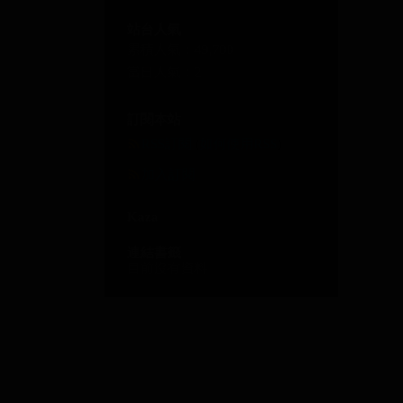
站台人氣
累積人氣：
49,700
當日人氣：
2
訂閱本站
RSS訂閱
(
如何使用RSS
)
加入訂閱
Kaza
連結書籤
目前沒有資料