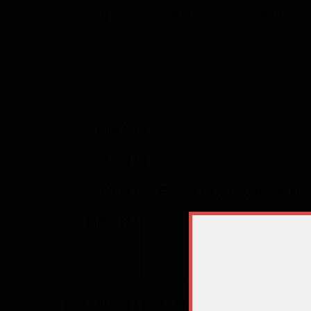
推薦(
0
)
收藏(
0
)
回應(0)
* 回應人：
E-mail：
悄悄話：
否
是 (若未登入"個人新聞台
回應內容：
* 請輸入識別碼：
請輸入圖片中算式的結果(可能為0