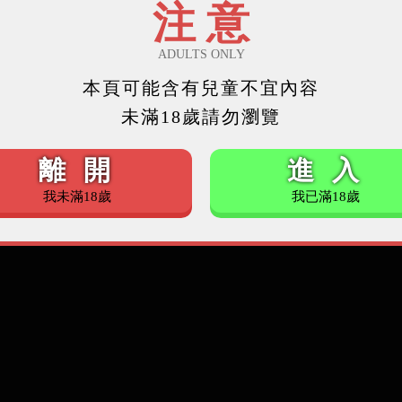
注 意
ADULTS ONLY
本頁可能含有兒童不宜內容
未滿18歲請勿瀏覽
離 開
進 入
我未滿18歲
我已滿18歲