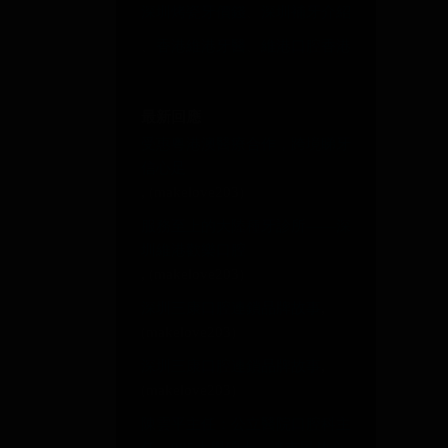
深圳烤瓷牙價錢
、
深圳補牙介紹
、
香港維港牙醫
、
維港口腔香港
最新回應
受惠粵港澳醫療合作，跨境睇牙
信心足
, (makelove203)
服務至上的大陸種牙診所——深
圳維港歡樂口腔
, (makelove203)
深圳三康口腔連鎖品牌故事
,
(makelove203)
深圳三康口腔連鎖品牌故事
,
(makelove203)
陳雲平主任：公立醫院口腔科主