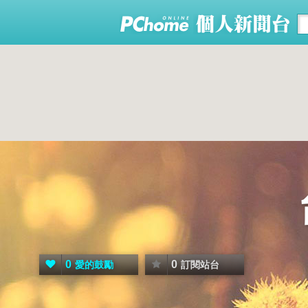
0
0
愛的鼓勵
訂閱站台