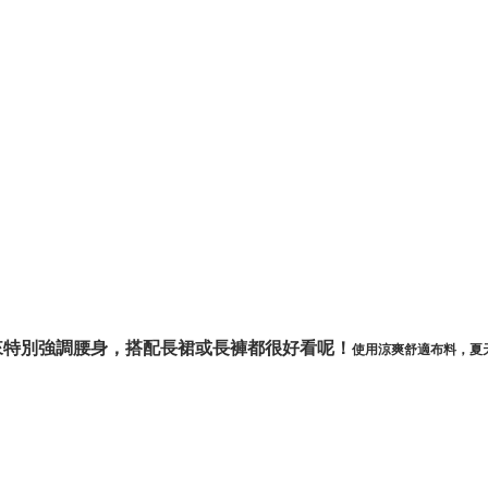
來特別強調腰身，搭配長裙或長褲都很好看呢！
使用涼爽舒適布料，夏