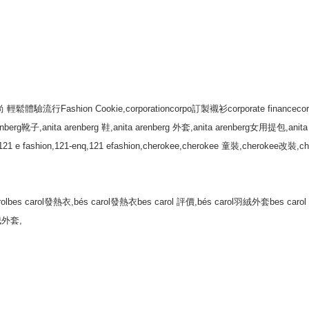
尚 輕鬆體驗流行Fashion Cookie,corporationcorpo訂製襯衫corporate financecor
renberg靴子,anita arenberg 鞋,anita arenberg 外套,anita arenberg女用提包,anita
21 e fashion,121-enq,121 efashion,cherokee,cherokee 童裝,cherokee改裝,ch
bés carolbes carol發熱衣,bés carol發熱衣bes carol 評價,bés carol羽絨外套bes c
絨外套,