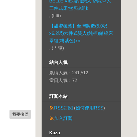
BELLE VIE‧蜜語戀人‧絲緞單人
三件式床包涼被組k
, (ttttt)
【甜蜜楓葉】台灣製造(5.0呎
x6.2呎)六件式雙人(純棉)鋪棉床
罩組(粉紫色)xn
, (＊曄)
站台人氣
累積人氣：
241,512
當日人氣：
72
訂閱本站
RSS訂閱
(
如何使用RSS
)
我要檢舉
加入訂閱
Kaza