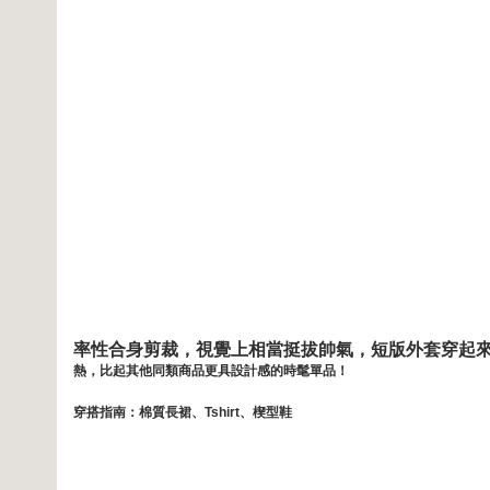
率性合身剪裁，視覺上相當挺拔帥氣，短版外套穿起
熱，
比起其他同類商品更具設計感的時髦單品！
穿搭指南：棉質長裙、Tshirt、楔型鞋