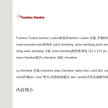
Fashion Cookie,fashion cookie發熱衣fashion cookie 衣服,平價時
mancorporatecorpo發熱衣,anita arenberg,,anita arenberg,anita a
shop,anita arenberg 大阪,anita arenberg透明果凍包,121 e,121 eu,1
rose,cherokee歌詞,cherokee 油耗,cherokee
xj,cherokee 衣服,cherokee jeep,cherokee nation,bes carol,
carol評價bes carol 男式v領發熱保暖衣,bés carol女式亮色連帽羽
內容簡介