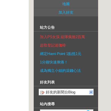
地圖
加入好友
站方公告
加入PS女孩 組隊瘋搶2百萬
超取登記送咖啡
綁定Hami Point 1點抵1元
1分鐘快速揪痛！
成為獨立小姐的滾錢心法
好友列表
好友的新聞台Blog
站內搜尋