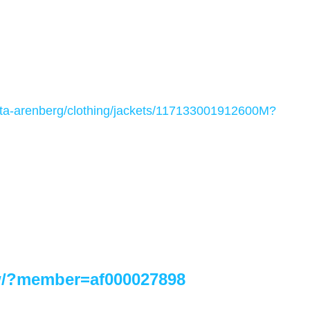
nita-arenberg/clothing/jackets/117133001912600M
?
tw/?member=af000027898