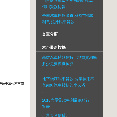
用貸款利率多少免費諮詢試算
信用貸款房貸
臺南汽車貸款管道 桃園市借款
利息 銀行汽車貸款
文章分類
本台最新標籤
高雄汽車貸款信貸土地買賣利率
多少免費諮詢試算
、
地下錢莊汽車貸款-分享信用不
天時穿著也不至悶
良如何汽車貸款的小技巧
、
2016房屋貸款率利最低銀行一
覽表
、
景美區信貸
、