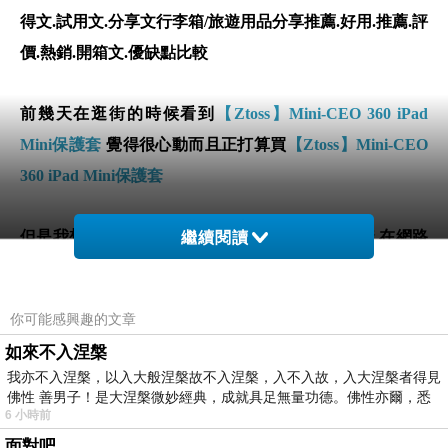
得文.試用文.分享文行李箱/旅遊用品分享推薦.好用.推薦.評
價.熱銷.開箱文.優缺點比較
前幾天在逛街的時候看到
【Ztoss】Mini-CEO 360 iPad
Mini保護套
覺得很心動而且正打算買
【Ztoss】Mini-CEO
360 iPad Mini保護套
但是我想
【Ztoss】Mini-CEO 360 iPad Mini保護套
在網路
繼續閱讀
上買應該會比較便宜，
【Ztoss】Mini-CEO 360 iPad Mini
保護套
而且24小時都能買，上網慢慢挑選，不用等店家開
你可能感興趣的文章
門也不用看店員臉色
如來不入涅槃
我亦不入涅槃，以入大般涅槃故不入涅槃，入不入故，入大涅槃者得見
佛性 善男子！是大涅槃微妙經典，成就具足無量功德。佛性亦爾，悉
6 小時前
面對吧