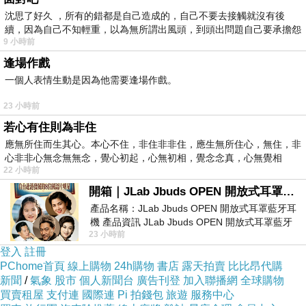
沈思了好久 ，所有的錯都是自己造成的，自己不要去接觸就沒有後
續，因為自己不知輕重，以為無所謂出風頭，到頭出問題自己要承擔怨
9 小時前
不
逢場作戲
一個人表情生動是因為他需要逢場作戲。
23 小時前
若心有住則為非住
應無所住而生其心。本心不住，非住非非住，應生無所住心，無住，非
心非非心無念無無念，覺心初起，心無初相，覺念念真，心無覺相
22 小時前
開箱｜JLab Jbuds OPEN 開放式耳罩藍牙耳機 - 設計美學，輕巧、透氣、環境音全物理達成！
產品名稱：JLab Jbuds OPEN 開放式耳罩藍牙耳
機 產品資訊 JLab Jbuds OPEN 開放式耳罩藍牙
23 小時前
耳機評語：非常有特色，值得喜愛美型工
登入
註冊
商品網址
:
PChome首頁
線上購物
24h購物
書店
露天拍賣
比比昂代購
新聞
/
氣象
股市
個人新聞台
廣告刊登
加入聯播網
全球購物
http://www.momoshop.com.tw/goods/GoodsDet
買賣租屋
支付連
國際連
Pi 拍錢包
旅遊
服務中心