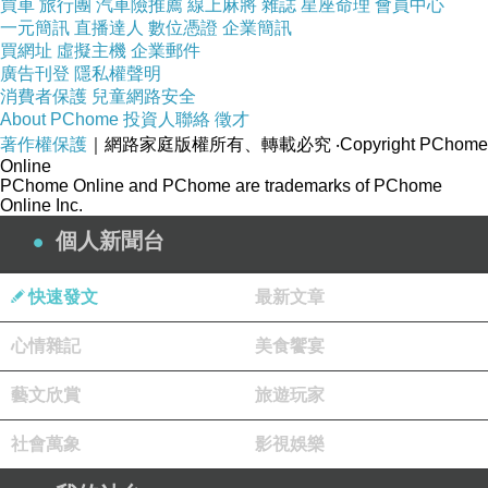
ail.jsp?
買車
旅行團
汽車險推薦
線上麻將
雜誌
星座命理
會員中心
一元簡訊
直播達人
數位憑證
企業簡訊
i_code=2061659&memid=6000000188&cid=a
買網址
虛擬主機
企業郵件
puad&oid=1&osm=league
廣告刊登
隱私權聲明
消費者保護
兒童網路安全
About PChome
投資人聯絡
徵才
商品訊息功能
:
著作權保護
｜網路家庭版權所有、轉載必究
‧Copyright PChome
Online
PChome Online and PChome are trademarks of PChome
Online Inc.
品號：2061659
個人新聞台
快速發文
最新文章
◆特殊PU皮革材質
心情雜記
美食饗宴
◆具多角度可立式設計，
依需求調整觀看角度
藝文欣賞
旅遊玩家
◆磁扣設計，有效保護平板電腦
社會萬象
影視娛樂
◆三種色彩可選擇