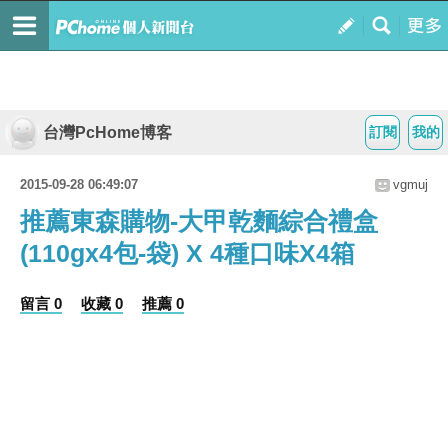
台灣PcHome博客
訂閱
我的
2015-09-28 06:49:07
vgmuj
推薦東森購物-大甲乾麵綜合禮盒
(110gx4包-袋) X 4種口味X4箱
留言 0
收藏 0
推薦 0