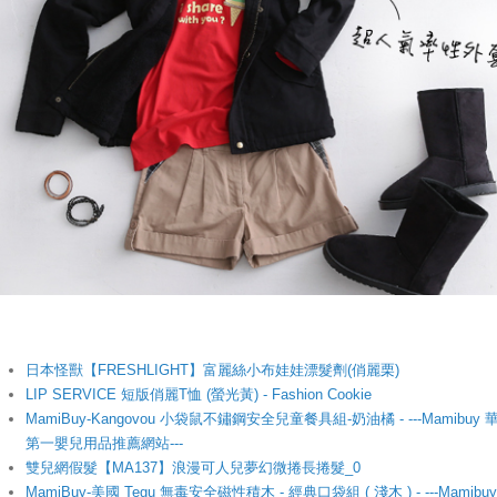
日本怪獸【FRESHLIGHT】富麗絲小布娃娃漂髮劑(俏麗栗)
LIP SERVICE 短版俏麗T恤 (螢光黃) - Fashion Cookie
MamiBuy-Kangovou 小袋鼠不鏽鋼安全兒童餐具組-奶油橘 - ---Mamibuy 
第一嬰兒用品推薦網站---
雙兒網假髮【MA137】浪漫可人兒夢幻微捲長捲髮_0
MamiBuy-美國 Tegu 無毒安全磁性積木 - 經典口袋組 ( 淺木 ) - ---Mamibu