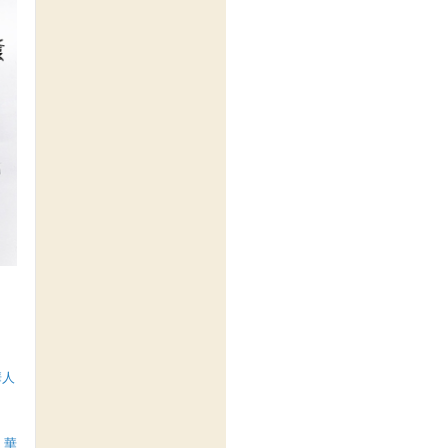
華人
y 華