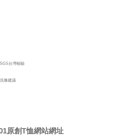
101原創T恤網站網址