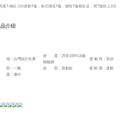
色素T-桃紅-101原創T恤，各式潮流T恤、個性T恤都在這，買T恤快上101
商品介绍
材 質：25支100%頂級
 地：台灣設計生產
透 氣 性：良好
精梳棉
 型：一般
款 型：原創款
柔 軟 度：柔軟
 度：適中