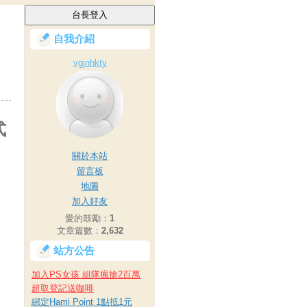
自我介紹
vgjnhkty
式
關於本站
留言板
地圖
加入好友
愛的鼓勵：
1
文章篇數：
2,632
站方公告
加入PS女孩 組隊瘋搶2百萬
超取登記送咖啡
綁定Hami Point 1點抵1元