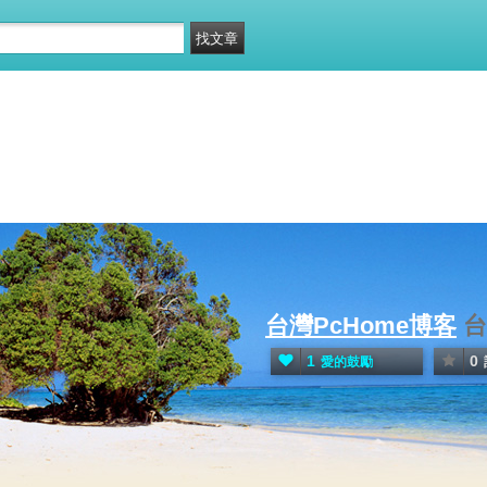
台灣PcHome博客
台
1
0
愛的鼓勵