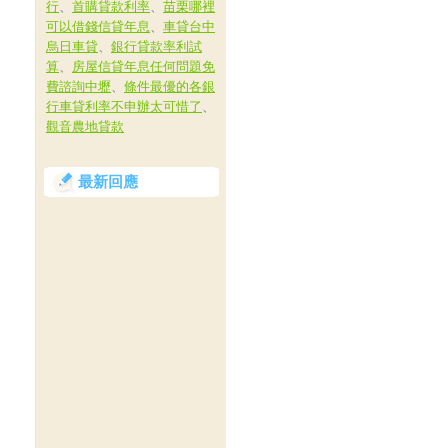
行
、
首購貸款利率
、
苗栗哪裡
可以借錢信貸年息
、
車貸台中
烏日車貸
、
銀行貸款率利試
算
、
房屋信貸年息任何問題免
費諮詢中壢
、
條件最優的各銀
行車貸利率不申辦太可惜了
、
觀音農地貸款
最新回應