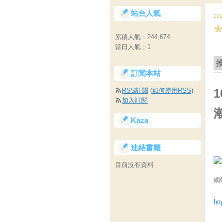
站台人氣
20
累積人氣：
244,674
當日人氣：
1
訂閱本站
RSS訂閱
(
如何使用RSS
)
加入訂閱
Kaza
連結書籤
目前沒有資料
網
ht