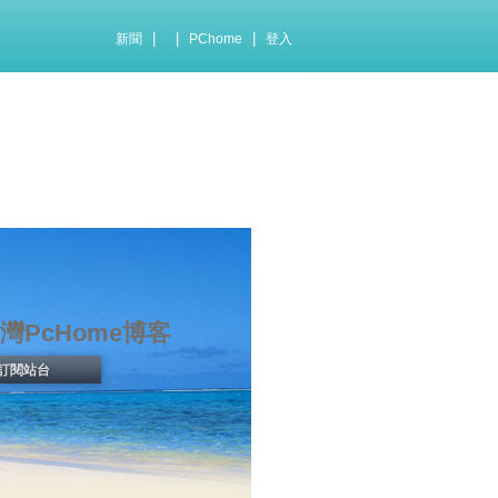
|
|
|
新聞
PChome
登入
灣PcHome博客
訂閱站台