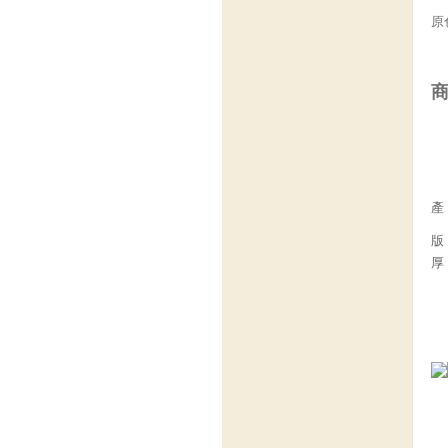
原
產
版
厚