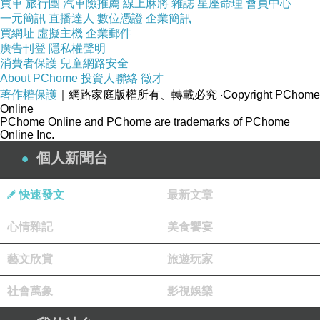
買車
旅行團
汽車險推薦
線上麻將
雜誌
星座命理
會員中心
一元簡訊
直播達人
數位憑證
企業簡訊
買網址
虛擬主機
企業郵件
廣告刊登
隱私權聲明
消費者保護
兒童網路安全
商品網址
:
About PChome
投資人聯絡
徵才
http://www.momoshop.com.tw/goods/GoodsDet
著作權保護
｜網路家庭版權所有、轉載必究
‧Copyright PChome
Online
ail.jsp?
PChome Online and PChome are trademarks of PChome
i_code=2421819&memid=6000000188&cid=a
Online Inc.
puad&oid=1&osm=league
個人新聞台
快速發文
最新文章
商品訊息功能
:
心情雜記
美食饗宴
藝文欣賞
旅遊玩家
品號：2421819
社會萬象
影視娛樂