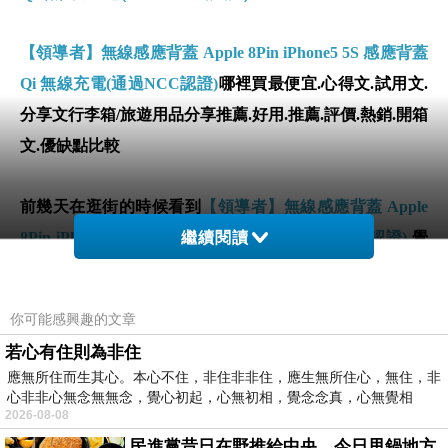
【領導者】無線感應背蓋 Apple 8Pin iPhone5 5S 感應背蓋
Qi 無線充電(通過NCC認證)
哪裡買最便宜.心得文.試用文.
分享文行李箱/旅遊用品分享推薦.好用.推薦.評價.熱銷.開箱
文.優缺點比較
前幾天在逛街的時候看到
【領導者】無線感應背蓋 Apple
8Pin iPhone5 5S 感應背蓋 Qi 無線充電(通過NCC認證)
繼續閱讀
覺
得很心動而且正打算買
【領導者】無線感應背蓋 Apple
8Pin iPhone5 5S 感應背蓋 Qi 無線充電(通過NCC認證)
你可能感興趣的文章
若心有住則為非住
但是我想
【領導者】無線感應背蓋 Apple 8Pin iPhone5 5S
應無所住而生其心。本心不住，非住非非住，應生無所住心，無住，非
感應背蓋 Qi 無線充電(通過NCC認證)
在網路上買應該會
心非非心無念無無念，覺心初起，心無初相，覺念念真，心無覺相
2026-08-08
比較便宜，
【領導者】無線感應背蓋 Apple 8Pin iPhone5
民進黨昔日在野推給中央，今日甩鍋地方