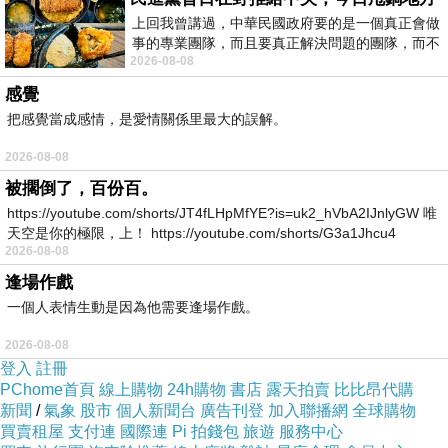
5S 感應背蓋 Qi 無線充電(通過NCC認證)
而且24小時都能
上回我曾講過，中華民國政府要的是一個真正會做
買，上網慢慢挑選，不用等店家開門也不用看店員臉色
事的專業團隊，而且要真正解決問題的團隊，而不
2026-08-08
是只會到處甩鍋的雙標團隊，最近民進黨
感覺
把感覺當成感情，是愛情關係里最大的誤解。
2026-08-08
被擱倒了，百份百。
https://youtube.com/shorts/JT4fLHpMfYE?is=uk2_hVbA2IJnlyGW 唯
天空是你的極限，上！ https://youtube.com/shorts/G3a1Jhcu4
2026-08-08
逢場作戲
一個人表情生動是因為他需要逢場作戲。
2026-08-08
登入
註冊
PChome首頁
線上購物
24h購物
書店
露天拍賣
比比昂代購
新聞
/
氣象
股市
個人新聞台
廣告刊登
加入聯播網
全球購物
買賣租屋
支付連
國際連
Pi 拍錢包
旅遊
服務中心