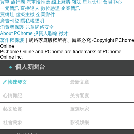
買車
旅行團
汽車險推薦
線上麻將
雜誌
星座命理
會員中心
一元簡訊
直播達人
數位憑證
企業簡訊
買網址
虛擬主機
企業郵件
廣告刊登
隱私權聲明
消費者保護
兒童網路安全
About PChome
投資人聯絡
徵才
著作權保護
｜網路家庭版權所有、轉載必究
‧Copyright PChome
Online
PChome Online and PChome are trademarks of PChome
Online Inc.
個人新聞台
快速發文
最新文章
心情雜記
美食饗宴
藝文欣賞
旅遊玩家
社會萬象
影視娛樂