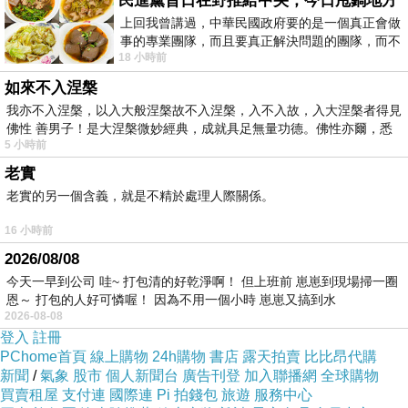
民進黨昔日在野推給中央，今日甩鍋地方
哥大神 發現【法國皇家Royal Canin】腸胃敏感
上回我曾講過，中華民國政府要的是一個真正會做
事的專業團隊，而且要真正解決問題的團隊，而不
貓專用 S33(4公斤x2包)的評價真的不錯想想哪裡
18 小時前
是只會到處甩鍋的雙標團隊，最近民進黨
買最便宜.心得文.試用文.分享文行李箱/旅遊用品
如來不入涅槃
分享推薦.好用.推薦.評價.熱銷.開箱文.優缺點比
我亦不入涅槃，以入大般涅槃故不入涅槃，入不入故，入大涅槃者得見
佛性 善男子！是大涅槃微妙經典，成就具足無量功德。佛性亦爾，悉
較
5 小時前
老實
最後選擇在這購買【法國皇家Royal Canin】腸
老實的另一個含義，就是不精於處理人際關係。
胃敏感貓專用 S33(4公斤x2包) 的原因,是因為比
16 小時前
較有保障,也不會遇到詐騙集團,所以才選擇在這
2026/08/08
購入
今天一早到公司 哇~ 打包清的好乾淨啊！ 但上班前 崽崽到現場掃一圈
恩～ 打包的人好可憐喔！ 因為不用一個小時 崽崽又搞到水
2026-08-08
更多資料、資訊參考分享↓↓↓
登入
註冊
PChome首頁
線上購物
24h購物
書店
露天拍賣
比比昂代購
新聞
/
氣象
股市
個人新聞台
廣告刊登
加入聯播網
全球購物
買賣租屋
支付連
國際連
Pi 拍錢包
旅遊
服務中心