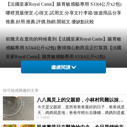
【法國皇家Royal Canin】腸胃敏感貓專用 S33(4公斤x2包)
哪裡買最便宜.心得文.試用文.分享文行李箱/旅遊用品分享
推薦.好用.推薦.評價.熱銷.開箱文.優缺點比較
前幾天在逛街的時候看到【法國皇家Royal Canin】腸胃敏
感貓專用 S33(4公斤x2包) 覺得很心動而且正打算買【法國
皇家Royal Canin】腸胃敏感貓專用 S33(4公斤x2包)
繼續閱讀
但是我想【法國皇家Royal Canin】腸胃敏感貓專用 S33(4
公斤x2包) 在網路上買應該會比較便宜，【法國皇家Royal
你可能感興趣的文章
Canin】腸胃敏感貓專用 S33(4公斤x2包)而且24小時都能
八八風災上的父親節，小林村民難以抹滅的痛
買，上網慢慢挑選，不用等店家開門也不用看店員臉色
今天是父親節，是所有爸爸最好的日子，爸爸就是
天，媽媽就是地；爸爸年輕出去賺錢，媽媽則是處
想要購買【法國皇家Royal Canin】腸胃敏感貓
7 小時前
理家務，職業不分高低貴賤，只有人品才
專用 S33(4公斤x2包)已經想很多天了!也求助谷