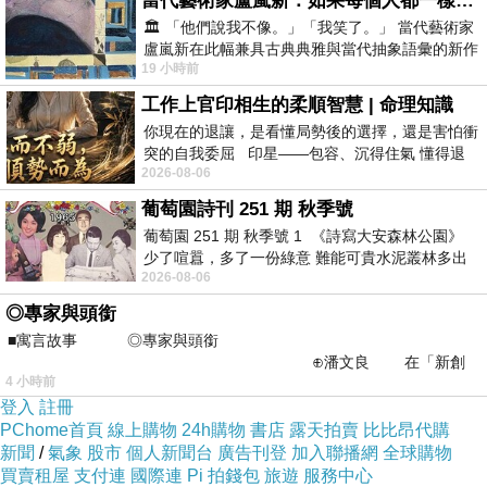
當代藝術家盧嵐新：如果每個人都一樣，這世界該有多無聊？
列023的評價真的不錯想想哪裡買最便宜.心得文.
🏛️ 「他們說我不像。」「我笑了。」 當代藝術家
盧嵐新在此幅兼具古典典雅與當代抽象語彙的新作
試用文.分享文行李箱/旅遊用品分享推薦.好用.推
19 小時前
中，以沈靜的藍色空間為背景，描繪了
薦.評價.熱銷.開箱文.優缺點比較
工作上官印相生的柔順智慧 | 命理知識
你現在的退讓，是看懂局勢後的選擇，還是害怕衝
最後選擇在這購買任選-KUSOTOP多功能百變魔
突的自我委屈 印星——包容、沉得住氣 懂得退
2026-08-06
一步觀察，不會
術頭巾－原創系列023 的原因,是因為比較有保
葡萄園詩刊 251 期 秋季號
障,也不會遇到詐騙集
企業融資 銀行
團,所以才選
葡萄園 251 期 秋季號 1 《詩寫大安森林公園》
擇在這購入
少了喧囂，多了一份綠意 難能可貴水泥叢林多出
2026-08-06
一
◎專家與頭銜
更多資料、資訊參考分享↓↓↓
■寓言故事 ◎專家與頭銜
⊕潘文良 在「新創
4 小時前
之谷」裡——
登入
註冊
PChome首頁
線上購物
24h購物
書店
露天拍賣
比比昂代購
新聞
/
氣象
股市
個人新聞台
廣告刊登
加入聯播網
全球購物
買賣租屋
支付連
國際連
Pi 拍錢包
旅遊
服務中心