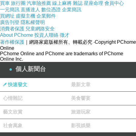
買車
旅行團
汽車險推薦
線上麻將
雜誌
星座命理
會員中心
一元簡訊
直播達人
數位憑證
企業簡訊
買網址
虛擬主機
企業郵件
廣告刊登
隱私權聲明
消費者保護
兒童網路安全
About PChome
投資人聯絡
徵才
著作權保護
｜網路家庭版權所有、轉載必究
‧Copyright PChome
Online
PChome Online and PChome are trademarks of PChome
Online Inc.
個人新聞台
快速發文
最新文章
心情雜記
美食饗宴
藝文欣賞
旅遊玩家
商品網址
:
社會萬象
影視娛樂