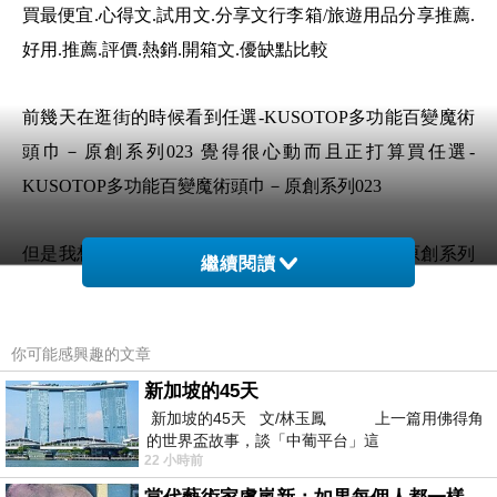
買最便宜.心得文.試用文.分享文行李箱/旅遊用品分享推薦.
好用.推薦.評價.熱銷.開箱文.優缺點比較
前幾天在逛街的時候看到任選-KUSOTOP多功能百變魔術
頭巾－原創系列023 覺得很心動而且正打算買任選-
KUSOTOP多功能百變魔術頭巾－原創系列023
但是我想任選-KUSOTOP多功能百變魔術頭巾－原創系列
繼續閱讀
023 在網路上買應該會比較便宜，任選-KUSOTOP多功能
百變魔術頭巾－原創系列023而且24小時都能買，上網慢慢
你可能感興趣的文章
挑選，不用等店家開門也不用看店員臉色
新加坡的45天
新加坡的45天 文/林玉鳳 上一篇用佛得角
想要購買任選-KUSOTOP多功能百變魔術頭巾－
的世界盃故事，談「中葡平台」這
原創系列023已經想很多天了!也求助谷哥大神 發
22 小時前
現任選-KUSOTOP多功能百變魔術頭巾－原創系