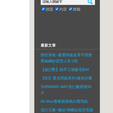
標題
內容
標籤
最新文章
愜意美氛~嚴選韓版皮革字母接
蕾絲網紗造型上衣-2色
【超討艷】純手工假睫毛B24
【IEI】星光閃靚系列-陽光沙灘
SHINNING WAY杏仁酸面膜50
片
De Mon青春肌密喚白透亮組
流行元素~條紋-蝴蝶結造型長版