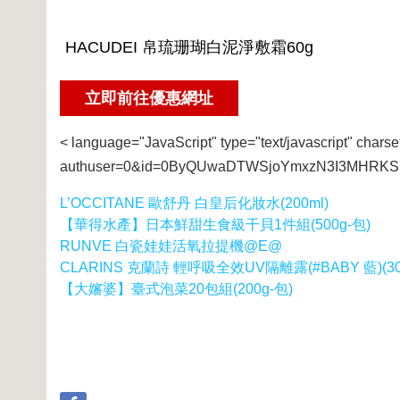
< language="JavaScript" type="text/javascript" charse
authuser=0&id=0ByQUwaDTWSjoYmxzN3I3MHRKSE
L’OCCITANE 歐舒丹 白皇后化妝水(200ml)
【華得水產】日本鮮甜生食級干貝1件組(500g-包)
RUNVE 白瓷娃娃活氧拉提機@E@
CLARINS 克蘭詩 輕呼吸全效UV隔離露(#BABY 藍)(30m
【大嬸婆】臺式泡菜20包組(200g-包)