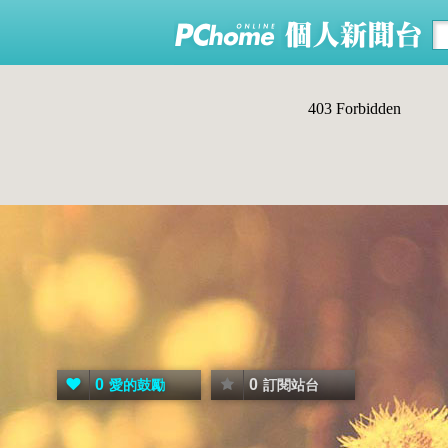
0
0
愛的鼓勵
訂閱站台