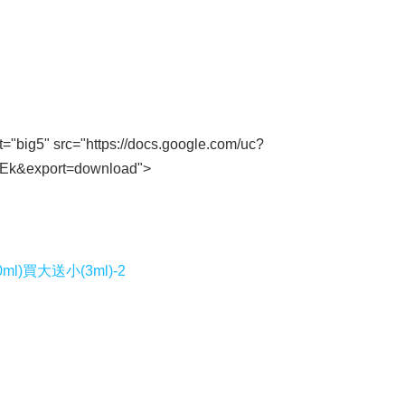
t="big5" src="https://docs.google.com/uc?
k&export=download">
l)買大送小(3ml)-2