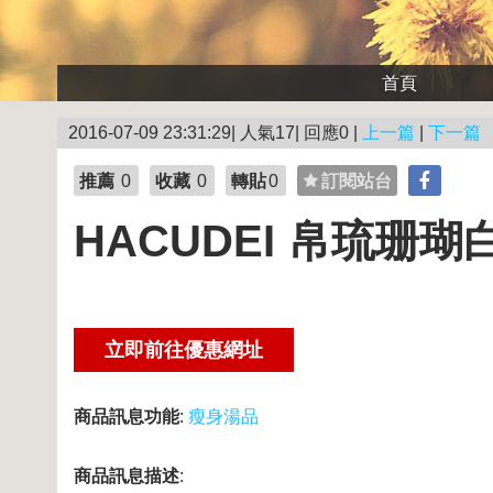
首頁
2016-07-09 23:31:29| 人氣17| 回應0 |
上一篇
|
下一篇
推薦
0
收藏
0
轉貼
0
訂閱站台
HACUDEI 帛琉珊瑚
商品訊息功能
:
瘦身湯品
商品訊息描述
: