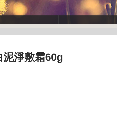
白泥淨敷霜60g