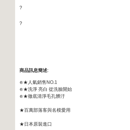
?
?
商品訊息簡述
:
⊕★人氣銷售NO.1
⊕★洗淨 亮白 從洗臉開始
⊕★徹底清淨毛孔髒汙
★百萬部落客與名模愛用
★日本原裝進口