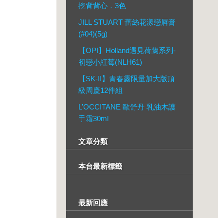
挖背背心．3色
JILL STUART 蕾絲花漾戀唇膏
(#04)(5g)
【OPI】Holland遇見荷蘭系列-
初戀小紅莓(NLH61)
【SK-II】青春露限量加大版頂
級周慶12件組
L’OCCITANE 歐舒丹 乳油木護
手霜30ml
文章分類
本台最新標籤
最新回應