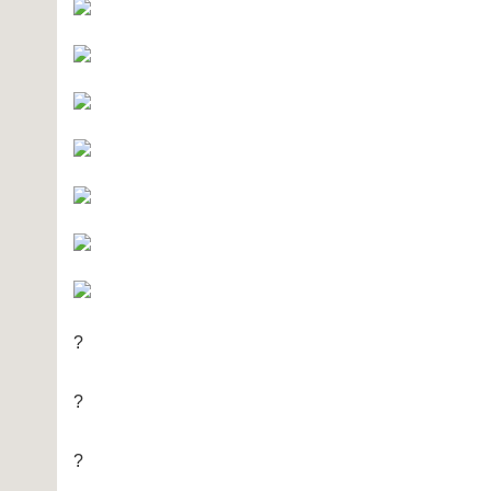
?
?
?