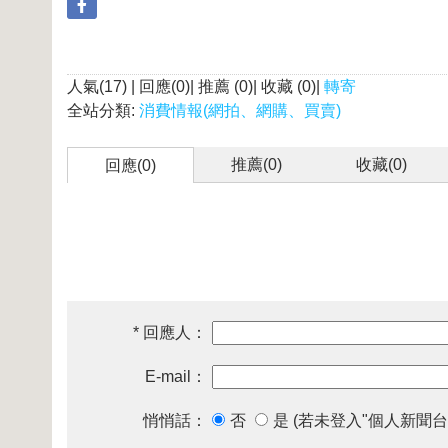
人氣(17) | 回應(0)| 推薦 (
0
)| 收藏 (
0
)|
轉寄
全站分類:
消費情報(網拍、網購、買賣)
推薦(
0
)
收藏(
0
)
回應(0)
* 回應人：
E-mail：
悄悄話：
否
是 (若未登入"個人新聞台