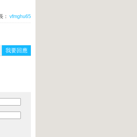
長：
vfmghu65
我要回應