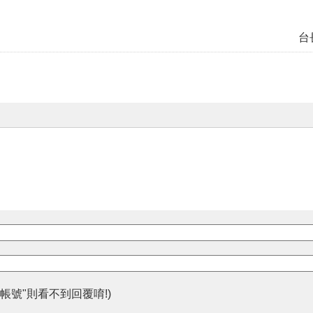
台
帳號"則看不到回覆唷!)