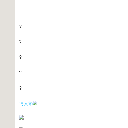
?
?
?
?
?
情人節