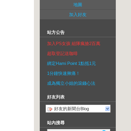
地圖
加入好友
站方公告
加入PS女孩 組隊瘋搶2百萬
超取登記送咖啡
綁定Hami Point 1點抵1元
1分鐘快速揪痛！
成為獨立小姐的滾錢心法
好友列表
好友的新聞台Blog
站內搜尋