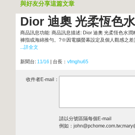
與好友分享這篇文章
Dior 迪奧 光柔恆色水
商品訊息功能: 商品訊息描述: Dior 迪奧 光柔恆
褲指或海綿推勻。?※因電腦螢幕設定及個人觀感之差異
...詳全文
新聞台:
11/16
| 台長：
vfmghu65
收件者E-mail：
請以分號區隔每個E-mail
例如：john@pchome.com.tw;mary@