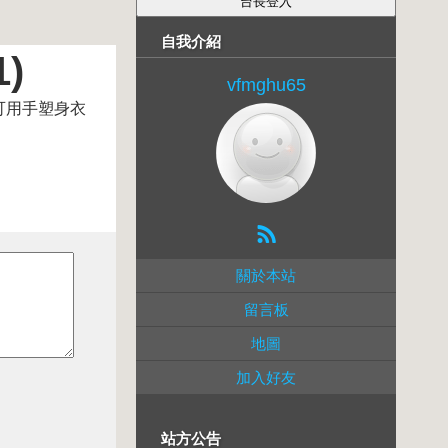
自我介紹
)
vfmghu65
，可用手塑身衣
關於本站
留言板
地圖
加入好友
站方公告