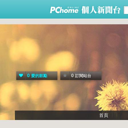
0
0
愛的鼓勵
訂閱站台
首頁