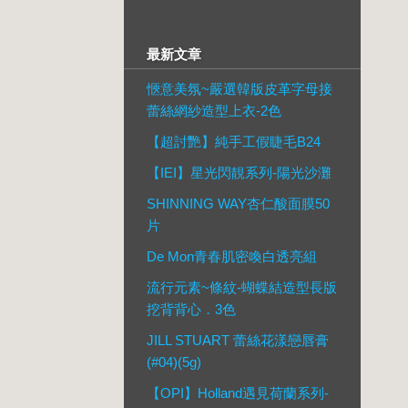
最新文章
愜意美氛~嚴選韓版皮革字母接
蕾絲網紗造型上衣-2色
【超討艷】純手工假睫毛B24
【IEI】星光閃靚系列-陽光沙灘
SHINNING WAY杏仁酸面膜50
片
De Mon青春肌密喚白透亮組
流行元素~條紋-蝴蝶結造型長版
挖背背心．3色
JILL STUART 蕾絲花漾戀唇膏
(#04)(5g)
【OPI】Holland遇見荷蘭系列-