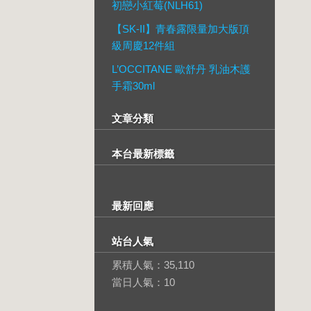
初戀小紅莓(NLH61)
【SK-II】青春露限量加大版頂
級周慶12件組
L’OCCITANE 歐舒丹 乳油木護
手霜30ml
文章分類
本台最新標籤
最新回應
站台人氣
累積人氣：
35,110
當日人氣：
10