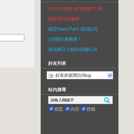
加入PS女孩 組隊瘋搶2百萬
超取登記送咖啡
綁定Hami Point 1點抵1元
1分鐘快速揪痛！
成為獨立小姐的滾錢心法
好友列表
好友的新聞台Blog
站內搜尋
標題
內容
標籤