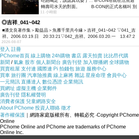
吃飽喝足，該認真玩耍了… B-CON塔就在活魚迴
轉壽司水天的對面。 B-CON的正式名稱叫 別
11 小時前
◎吉祥_041~042
■潘文良著作集＞勵益品＞魚雁千里共今緣＞吉祥_041~042 ▽041_吉
BABYMIO可愛的牛牛公仔玩偶(12")，面料柔
祥。2006.03.19.日 20:33:21▽042_吉祥。2006.03.20.一 13:47:2
軟，造型生動可愛，絕對是每一位小朋友期待已
2026-08-07
久的好玩伴。
登入
註冊
PChome首頁
線上購物
24h購物
書店
露天拍賣
比比昂代購
新聞
/
氣象
股市
個人新聞台
廣告刊登
加入聯播網
全球購物
買賣租屋
支付連
國際連
Pi 拍錢包
旅遊
服務中心
買車
旅行團
汽車險推薦
線上麻將
雜誌
星座命理
會員中心
只要摸上它，你會不其然地給牠一個窩心的擁
一元簡訊
直播達人
數位憑證
企業簡訊
抱。手工精細，絕對是送禮的佳品。
買網址
虛擬主機
企業郵件
廣告刊登
隱私權聲明
消費者保護
兒童網路安全
About PChome
投資人聯絡
徵才
商品材質細膩，機洗加洗衣袋即可。
著作權保護
｜網路家庭版權所有、轉載必究
‧Copyright PChome
Online
PChome Online and PChome are trademarks of PChome
Online Inc.