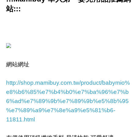
站:::
網站網址
http://shop.mamibuy.com.tw/product/babymio%
e8%b6%85%e7%b4%b0%e7%ba%96%e7%b
6%ad%e7%89%9b%e7%89%9b%e5%8b%95
%e7%89%a9%e7%8e%a9%e5%81%b6-
11811.html