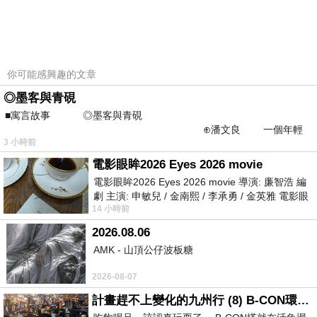
你可能感興趣的文章
,mamibuy,mamibuy華人第一嬰兒用品推薦網
◎墨客與青硯
站,mamibuy新手爸媽勸敗團,mamibuy嬰兒用品
■寓言故事 ◎墨客與青硯
⊕潘文良 一個年輕
推薦網,mamibuy 喜舖,mamibuy寶貝特
3 小時前
的墨客，在京城的古玩肆裡
店,mamibuy網站,mamibuy限定版母子手
電影眼眸2026 Eyes 2026 movie
帳,mamibuy媽咪敗,mamibuy寶貝特店(好雞婆)
電影眼眸2026 Eyes 2026 movie 導演: 廉智浩 編
劇 主演: 申敏兒 / 金南熙 / 李承勇 / 金英雅 電影眼
14 小時前
眸2026描述攝影師徐珍因遺
BABYMIO超細纖維牛牛動物玩偶 | :::Mamibuy
2026.08.06
華人第一嬰兒用品推薦網站:::
AMK - 山頂公仔波板糖
2026-08-07
計畫趕不上變化的九州行 (8) B-CON環球塔
商品介紹;