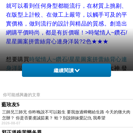
就可以看到任何身型都能流行，在材質上挑剔、
在版型上計較、在做工上嚴苛，以觸手可及的平
實價格，做到流行的設計與精品的質感。創造出
網購平價時尚，都是有折價喔！>
時髦情人~鑽石/
星星圖案拼蕾絲背心連身洋裝?2色
★★★
想要購買
時髦情人~鑽石/星星圖案拼蕾絲背心連
身洋裝?2色
已經想很多天了!也求助谷哥大神
發
繼續閱讀
現
時髦情人~鑽石/星星圖案拼蕾絲背心連身洋裝?
2色
的評價真的不錯想想哪裡買最便宜.ob嚴選,中
大尺碼、洋裝、窄管褲、褲、短褲、T恤、上
你可能感興趣的文章
衣、背心、七分褲
藍玫友5
三師兄三師兄 你昨晚說不可以殺生 要我放過蟑螂給生路 今天的燉大肉
怎辦？ 你是否要虔誠茹素？ 蛤？別說師妹愛記仇 我希望
最後選擇在這購買
時髦情人~鑽石/星星圖案拼蕾
2026-08-07
絲背心連身洋裝?2色
的原因,是因為比較有保障,
邪正道殊苦樂各異