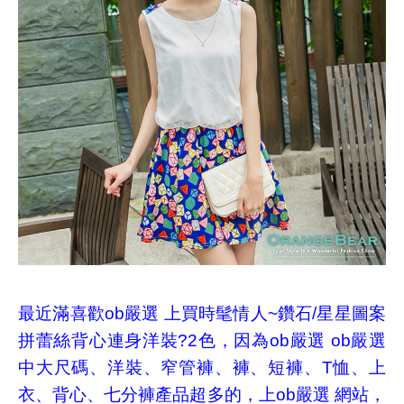
最近滿喜歡ob嚴選 上買
時髦情人~鑽石/星星圖案
拼蕾絲背心連身洋裝?2色
，因為ob嚴選 ob嚴選
中大尺碼、洋裝、窄管褲、褲、短褲、T恤、上
衣、背心、七分褲產品超多的，上ob嚴選 網站，