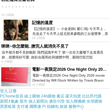
也不會遇到詐騙集團,所以才選擇在這購入
。。。。。。。。。。
14 小時前
更多資料、資訊參考分享↓↓↓
記憶的溫度
【記憶的溫度】～ 小金老師( 嚴仁鴻) 今天早上，
先送走了今天早上從北投來參觀的三台遊覽車，原
18 小時前
以為展場已經差不多要安靜下來，卻發
咪咪~你怎麼能..撩完人就消失不見了
這半個月都不見妳貓影 我們認識半年了 第一次在大廈樓下走道遇見
妳，就覺得好可愛..妳趴在羅馬柱與牆體中間，眼睛巴眨巴眨
9 小時前
電影一夜限定2026 One Night Only 2026 movie
電影一夜限定2026 One Night Only 2026 movie
Directed by Will Gluck Written by Travis Braun
18 小時前
Starring Monica Barbaro
登入
註冊
PChome首頁
線上購物
24h購物
書店
露天拍賣
比比昂代購
新聞
/
氣象
股市
個人新聞台
廣告刊登
加入聯播網
全球購物
買賣租屋
支付連
國際連
Pi 拍錢包
旅遊
服務中心