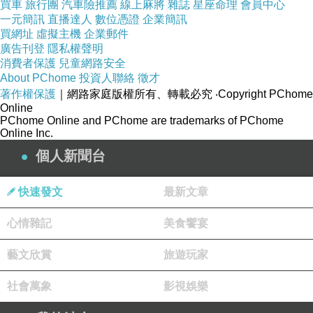
買車
旅行團
汽車險推薦
線上麻將
雜誌
星座命理
會員中心
一元簡訊
直播達人
數位憑證
企業簡訊
買網址
虛擬主機
企業郵件
廣告刊登
隱私權聲明
消費者保護
兒童網路安全
About PChome
投資人聯絡
徵才
著作權保護
｜網路家庭版權所有、轉載必究
‧Copyright PChome
商品網址
:
http://buyforfun.biz/redirect.php?
Online
k=4d9d09bd11c4b75a628fd469039331f2&uid
PChome Online and PChome are trademarks of PChome
Online Inc.
1=&uid2=&uid3=&uid4=&uid5=
個人新聞台
商品訊息功能
:
快速發文
最新文章
心情雜記
時髦情人~鑽石/星星圖案拼蕾絲背心連身洋裝?2
美食饗宴
色
藝文欣賞
旅遊玩家
社會萬象
但是我想
時髦情人~鑽石/星星圖案拼蕾絲背心連
影視娛樂
身洋裝?2色
在網路上買應該會比較便宜，
時髦情