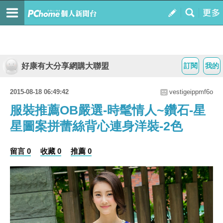
好康有大分享網購大聯盟
訂閱
我的
2015-08-18 06:49:42
vestigeippmf6o
服裝推薦OB嚴選-時髦情人~鑽石-星
星圖案拼蕾絲背心連身洋裝-2色
留言 0
收藏 0
推薦 0