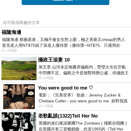
你可能感興趣的文章
福隆海邊
福隆海邊 棋藝甚差，又極不被女生對上眼，極之吝嗇又cheap的男人
冒充老人用NT$75搞了張老人優待票（優待票─NT$75。只適用於
21 小時前
攝政王追妻 10
第五章 山河未定御書房偏殿內，熒瑩火光在空氣
中閃爍不定。偏殿之中是個暫時辦公處，供攝政王
19 小時前
於皇宮內廷裡處理公務已然很多年。房內
-->
You were good to me ♡
電影：《完美世界》 歌曲：Jeremy Zucker &
Chelsea Cutler - you were good to me 妳對我真
15 小時前
好 因
老歌亂談(1322)Tell Her No
英國的迷幻搖滾樂團The Zombies ( 殭屍合唱團 )
在美國共有三首暢銷曲，此首1965的《Tell Her