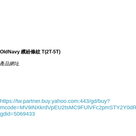
OldNavy 繽紛條紋 T(2T-5T)
產品網址
https://tw.partner.buy.yahoo.com:443/gd/buy?
mcode=MV9iNXkrdVpEU2tsMC9FUlVFc2pmSTY2Y0d
gdid=5069433