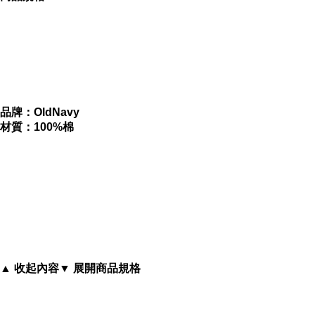
獨特設計圖騰
美國超人氣品牌
品牌：OldNavy
材質：100%棉
內容簡介
OldNavy 繽紛條紋 T(2T-5T)
▲ 收起內容
▼ 展開商品規格