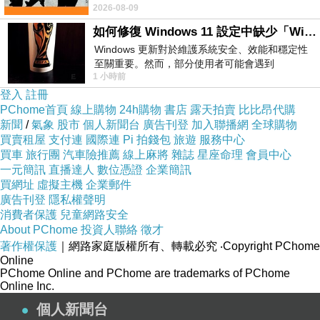
▲ 收起內容
▼ 展開特別推薦
2026-08-09
No》即為其中之一，在告示牌百大單曲
如何修復 Windows 11 設定中缺少「Windows 更新」？
Windows 更新對於維護系統安全、效能和穩定性
至關重要。然而，部分使用者可能會遇到
1 小時前
Windows 11 設定應用程式中缺少「Windows 更
新」
登入
註冊
PChome首頁
線上購物
24h購物
書店
露天拍賣
比比昂代購
新聞
/
氣象
股市
個人新聞台
廣告刊登
加入聯播網
全球購物
買賣租屋
支付連
國際連
Pi 拍錢包
旅遊
服務中心
買車
旅行團
汽車險推薦
線上麻將
雜誌
星座命理
會員中心
一元簡訊
直播達人
數位憑證
企業簡訊
買網址
虛擬主機
企業郵件
廣告刊登
隱私權聲明
消費者保護
兒童網路安全
About PChome
投資人聯絡
徵才
著作權保護
｜網路家庭版權所有、轉載必究
‧Copyright PChome
Online
PChome Online and PChome are trademarks of PChome
Online Inc.
個人新聞台