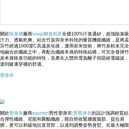
關於
除臭襪
廠商
snug
:
腳臭剋星
全襪100%汗臭通紗，超強除臭吸
汗力、透氣乾爽。結合竹炭與奈米科技的優質機能纖維，是將孟
宗竹經過1000度C高溫炭化後，運用奈米技術，將竹炭粉末完全
地融合於纖維之中，再配合纖維本身的特殊結構，可完全發揮竹
炭本身除臭功能的特性，並產生人體所需負離子與阻絕電磁波，
達到健康穿襪的舒適。
塑身衣
關於
塑身衣
廠商
equmen
男性塑身衣:
男塑身衣
的設計強調材質結
合彈性纖維、尼龍和聚酯纖維，能自然收緊腰腹脂肪、提拉肩
膀，更可以和緩地拉直背部，以達到調整姿勢身型。在最大極限