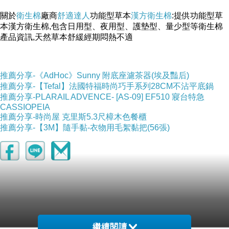
關於
衛生棉
廠商
舒適達人
功能型草本
漢方衛生棉
:提供功能型草
本漢方衛生棉,包含日用型、夜用型、護墊型、量少型等衛生棉
產品資訊,天然草本舒緩經期悶熱不適
推薦分享-《AdHoc》Sunny 附底座濾茶器(埃及豔后)
推薦分享-【Tefal】法國特福時尚巧手系列28CM不沾平底鍋
推薦分享-PLARAIL ADVENCE- [AS-09] EF510 寢台特急
CASSIOPEIA
推薦分享-時尚屋 克里斯5.3尺樟木色餐櫃
推薦分享-【3M】隨手黏-衣物用毛絮黏把(56張)
二胎貸款
繼續閱讀