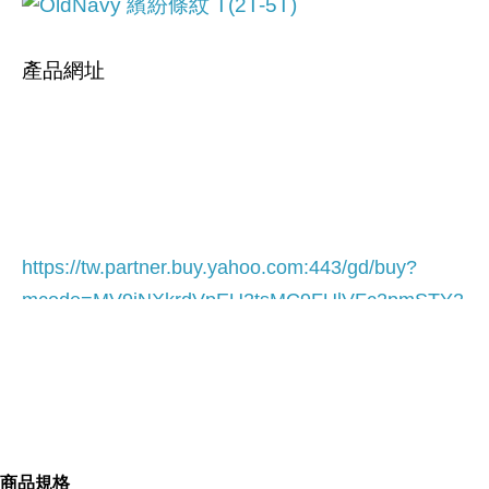
產品網址
https://tw.partner.buy.yahoo.com:443/gd/buy?
mcode=MV9iNXkrdVpEU2tsMC9FUlVFc2pmSTY2
Y0dRUmpHUnA5Tyt3N0FMbFVFQWVzPQ==&url
=
https://tw.buy.yahoo.com/gdsale/gdsale.asp?
gdid=5069433
商品規格