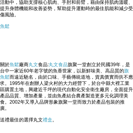
活動中，協助支撐核心肌肉、手肘和前臂，藉由保持肌肉溫暖、
提升身體機能和改善姿勢，幫助提升運動時的最佳肌能和減少受
傷風險。
魚鬆
關於
魚鬆
廠商
丸文
食品:
丸文食品
旗聚一堂創立於民國39年，是
台中一家近60年老字號的魚香世家，以新鮮味美、高品質的
旗
魚鬆
而遠近馳名，由於口味、手藝傳統道地，貨真價實而供不應
求。1995年在創辦人梁火村的大力經營下，於台中縣大裡工業
區購置土地，興建近千坪的現代自動化安全衛生廠房，全面提升
產品品質、增加產量，並由魚產結合農產製造更多元化調理美
食。2002年又導入品牌形象旗聚一堂而致力於產品包裝的推
廣。
送禮最佳的選擇丸文
禮盒
。