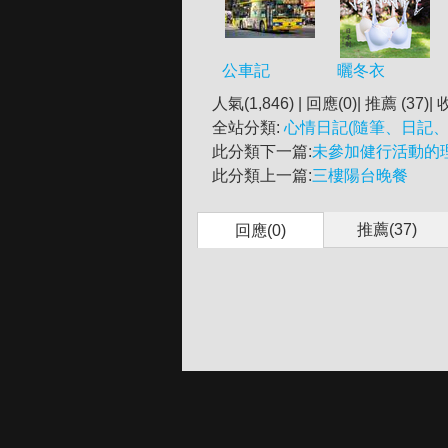
公車記
曬冬衣
人氣(1,846) | 回應(0)| 推薦 (
37
)| 
全站分類:
心情日記(隨筆、日記、
此分類下一篇:
未參加健行活動的
此分類上一篇:
三樓陽台晚餐
推薦(
37
)
回應(0)