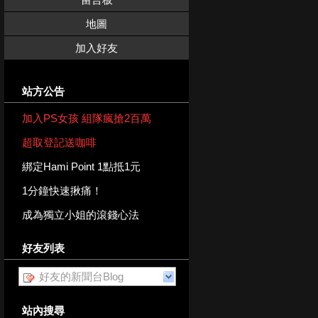
地圖
加入好友
站方公告
加入PS女孩 組隊瘋搶2百萬
超取登記送咖啡
綁定Hami Point 1點抵1元
1分鐘快速揪痛！
成為獨立小姐的滾錢心法
好友列表
好友的新聞台Blog
站內搜尋