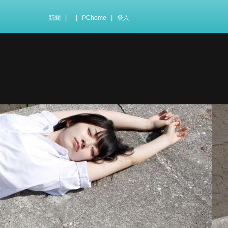
|
|
|
新聞
PChome
登入