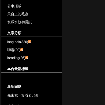
公車拒載
天台上的毛蟲
瓠瓜水餃初嘗試
文章分類
long hair(320)
聊齋(20)
ireading(26)
本台最新標籤
最新回應
先來寫一篇看看
, (孤)