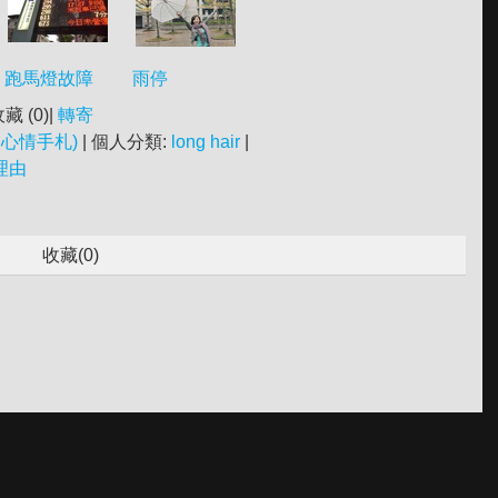
跑馬燈故障
雨停
收藏 (
0
)|
轉寄
心情手札)
| 個人分類:
long hair
|
理由
收藏(
0
)