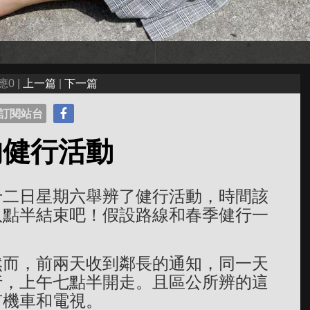
應0 |
上一篇
|
下一篇
訂閱站台
的健行活動
十二日星期六舉辨了健行活動，時間該
八點半結束吧！假設路線和春季健行一
然而，前兩天收到鄰長的通知，同一天
行，上午七點半開走。且區公所辨的這
有機車和電視。