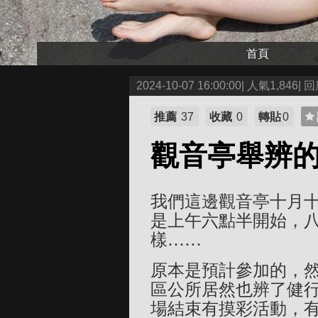
首頁
2024-10-07 16:00:00| 人氣1,846| 回
推薦
37
收藏
0
轉貼
0
觀音亭舉辨
我們這邊觀音亭十月
是上午六點半開始，
樣……
原本是預計參加的，
區公所居然也辨了健
場結束有摸彩活動，