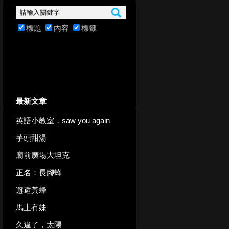
標題
內容
標籤
最新文章
英語小教室，saw you again
芋頭甜湯
廟前廣場大坦克
正名：長腳蜂
邂逅黃蜂
馬上有妹
久違了，太陽