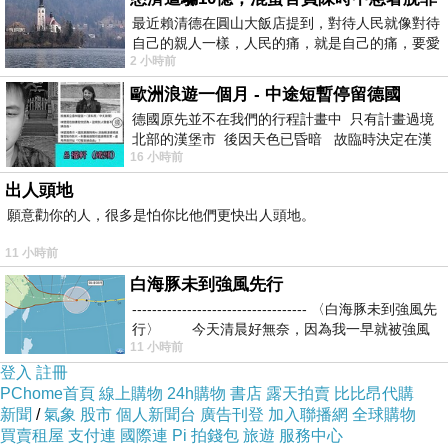
最近賴清德在圓山大飯店提到，對待人民就像對待
自己的親人一樣，人民的痛，就是自己的痛，要愛
2 小時前
民如親，說的這麼好聽，實際上根本沒做
歐洲浪遊一個月 - 中途短暫停留德國
德國原先並不在我們的行程計畫中 只有計畫過境
北部的漢堡市 後因天色已昏暗 故臨時決定在漢
16 小時前
堡市吃晚餐和過夜
出人頭地
願意勸你的人，很多是怕你比他們更快出人頭地。
11 小時前
白海豚未到強風先行
----------------------------------- 〈白海豚未到強風先
行〉 今天清晨好無奈，因為我一早就被強風
11 小時前
登入
註冊
PChome首頁
線上購物
24h購物
書店
露天拍賣
比比昂代購
新聞
/
氣象
股市
個人新聞台
廣告刊登
加入聯播網
全球購物
買賣租屋
支付連
國際連
Pi 拍錢包
旅遊
服務中心