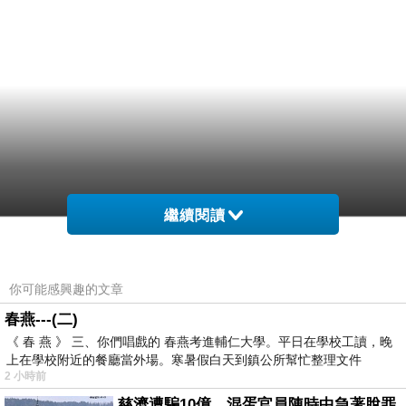
繼續閱讀
你可能感興趣的文章
春燕---(二)
《 春 燕 》 三、你們唱戲的 春燕考進輔仁大學。平日在學校工讀，晚
上在學校附近的餐廳當外場。寒暑假白天到鎮公所幫忙整理文件
2 小時前
慈濟遭騙10億，混蛋官員陳時中急著脫罪