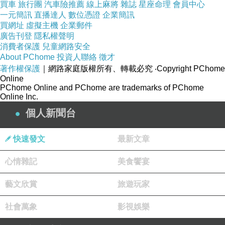
買車
旅行團
汽車險推薦
線上麻將
雜誌
星座命理
會員中心
一元簡訊
直播達人
數位憑證
企業簡訊
買網址
虛擬主機
企業郵件
廣告刊登
隱私權聲明
消費者保護
兒童網路安全
About PChome
投資人聯絡
徵才
著作權保護
｜網路家庭版權所有、轉載必究
‧Copyright PChome
Online
PChome Online and PChome are trademarks of PChome
Online Inc.
個人新聞台
快速發文
最新文章
心情雜記
美食饗宴
藝文欣賞
旅遊玩家
社會萬象
影視娛樂