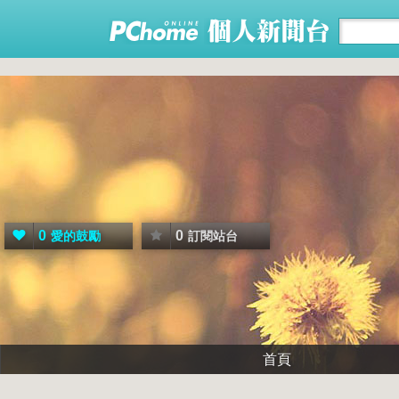
0
0
愛的鼓勵
訂閱站台
首頁