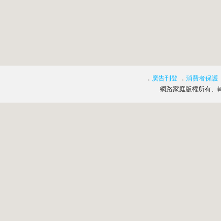
．
廣告刊登
．
消費者保護
網路家庭版權所有、轉載必究 