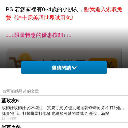
PS.若您家裡有0~4歲的小朋友，
點我進入索取免
費《迪士尼美語世界試用包》
↓↓↓限量特惠的優惠按鈕↓↓↓
繼續閱讀
你可能感興趣的文章
藍玫友6
玫師妹玫師妹 妳不殺生，實屬可貴 妳也別老逗著蟑螂玩 妳不打死牠，
抓弄牠 這...打蟑螂當打地鼠 也是項可愛的遊戲？ 是說，滿院
19 小時前
半百之後