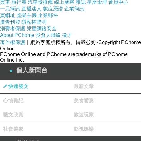
買車
旅行團
汽車險推薦
線上麻將
雜誌
星座命理
會員中心
一元簡訊
直播達人
數位憑證
企業簡訊
買網址
虛擬主機
企業郵件
廣告刊登
隱私權聲明
消費者保護
兒童網路安全
About PChome
投資人聯絡
徵才
著作權保護
｜網路家庭版權所有、轉載必究
‧Copyright PChome
Online
PChome Online and PChome are trademarks of PChome
Online Inc.
個人新聞台
快速發文
最新文章
心情雜記
美食饗宴
藝文欣賞
旅遊玩家
社會萬象
影視娛樂