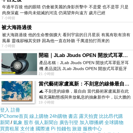
年過半百後 他的眼睛 仍會被美麗的身影所擊中 不是愛 也不是罪 只是
肉身深處 一條尚未熄滅的河流 仍渴望奔向遠方 歲月已經
7 小時前
被大海路過後
被大海路過後 他的生命整個擴大 看到宇宙的日月星辰 有風有歌有浪有
風暴 靈魂卻極其安靜 因為他一直在聆聽 千萬道拍打而來的
7 小時前
開箱｜JLab Jbuds OPEN 開放式耳罩藍牙耳機 - 設計美學，輕巧、透氣、環境音全物理達成！
產品名稱：JLab Jbuds OPEN 開放式耳罩藍牙耳
機 產品資訊 JLab Jbuds OPEN 開放式耳罩藍牙
21 小時前
耳機評語：非常有特色，值得喜愛美型工
當代藝術家盧嵐新：不刻意的線條最自由，讓色彩流動、筆觸自己說話
🌊 不刻意的線條，最自由 當代藝術家盧嵐新在此
幅充滿動態感與奔放氣息的抽象新作中，以大膽的
19 小時前
藍色顏料在白色畫布上揮灑、壓印與流淌
登入
註冊
PChome首頁
線上購物
24h購物
書店
露天拍賣
比比昂代購
新聞
/
氣象
股市
個人新聞台
廣告刊登
加入聯播網
全球購物
買賣租屋
支付連
國際連
Pi 拍錢包
旅遊
服務中心