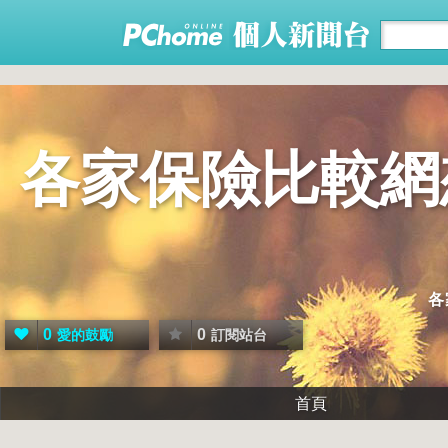
各家保險比較網
各
0
0
愛的鼓勵
訂閱站台
首頁