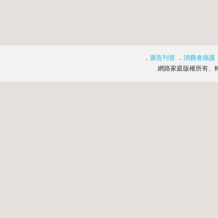
．
廣告刊登
．
消費者保護
網路家庭版權所有、轉載必究 