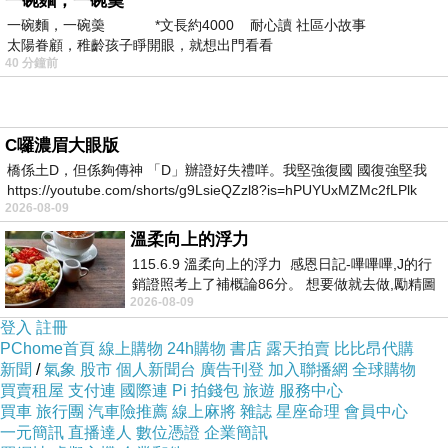
一碗麵，一碗羮
一碗麵，一碗羮 *文長約4000 耐心讀 社區小故事
太陽眷顧，稚齡孩子睜開眼，就想出門看看
40 分鐘前
C囉濃眉大眼版
橋係土D，但係夠傳神 「D」辦證好失禮咩。我堅強復國 國復強堅我
https://youtube.com/shorts/g9LsieQZzl8?is=hPUYUxMZMc2fLPlk
2026-08-09
溫柔向上的浮力
115.6.9 溫柔向上的浮力 感恩日記-嗶嗶嗶,J的行
銷證照考上了補概論86分。 想要做就去做,勵精圖
2026-08-09
治大成功,也是表法,堅持和努力
登入
註冊
PChome首頁
線上購物
24h購物
書店
露天拍賣
比比昂代購
新聞
/
氣象
股市
個人新聞台
廣告刊登
加入聯播網
全球購物
買賣租屋
支付連
國際連
Pi 拍錢包
旅遊
服務中心
買車
旅行團
汽車險推薦
線上麻將
雜誌
星座命理
會員中心
一元簡訊
直播達人
數位憑證
企業簡訊