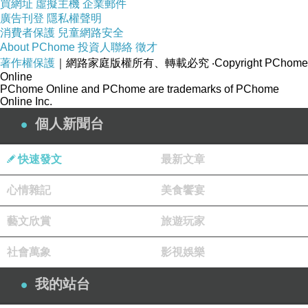
買網址
虛擬主機
企業郵件
廣告刊登
隱私權聲明
消費者保護
兒童網路安全
About PChome
投資人聯絡
徵才
著作權保護
｜網路家庭版權所有、轉載必究
‧Copyright PChome
Online
PChome Online and PChome are trademarks of PChome
Online Inc.
個人新聞台
快速發文
最新文章
心情雜記
美食饗宴
藝文欣賞
旅遊玩家
社會萬象
影視娛樂
我的站台