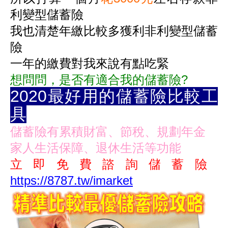
利變型儲蓄險
我也清楚年繳比較多獲利
非利變型儲蓄
險
一年的繳費對我來說有點吃緊
想問問，是否有適合我的儲蓄險?
2020最好用的儲蓄險比較工
具
儲蓄險有累積財富、節稅、規劃年金
家人生活保障、退休生活等功能
立即免費諮詢儲蓄險
https://8787.tw/imarket