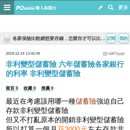
各家保險比較網想要存錢，怎麼存才可以比較有錢?
訂閱
我的
2019-12-14 13:42:49
vblf7vjxjd
非利變型儲蓄險 六年儲蓄險各家銀行
的利率 非利變型儲蓄險
留言 0
收藏 0
推薦 0
最近在考慮該用哪一種
儲蓄險
強迫自己
存款
非利變型儲蓄險
但又不打亂原本的開銷
非利變型儲蓄險
所以打算一個月
花3000元
左右存款
非