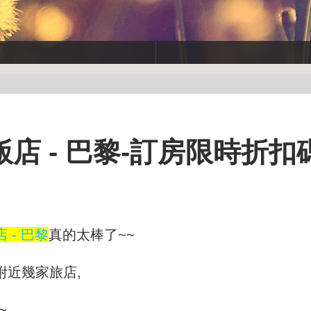
店 - 巴黎-訂房限時折扣
 - 巴黎
真的太棒了~~
附近幾家旅店,
~