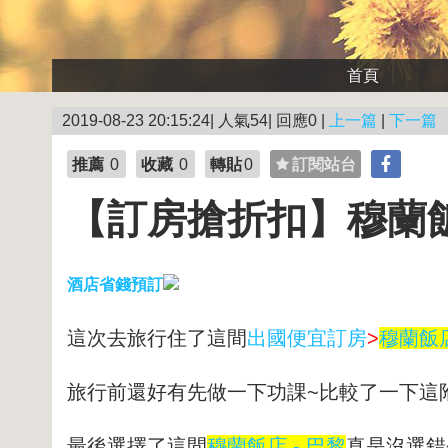
首頁
2019-08-23 20:15:24| 人氣54| 回應0 |
上一篇
|
下一篇
推薦
0
收藏
0
轉貼
0
訂閱站台
【訂房搶折扣】穆蘭飯
酒店省錢預訂
這次去旅行住了這間
出國便宜訂房
>
穆蘭飯店
旅行前還好有先做一下功課~比較了一下這
最後選擇了這間
穆蘭飯店 - 巴黎
真是沒選錯