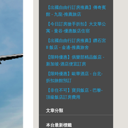
【出國自由行訂房推薦】傳奇賓
館 - 九龍-推薦旅店
【今日訂房搶手折扣】大文華公
寓 - 曼谷-優惠飯店住宿
【出國自由行訂房推薦】鑽石宮
II 飯店 - 金邊-推薦旅舍
【限時優惠】俱樂部精品飯店 -
新加坡-酒店便宜訂房
【限時優惠】歐華酒店 - 台北-
折扣旅館預訂
【非住不可】寶貝飯店 - 巴黎-
頂級飯店訂房費用
文章分類
本台最新標籤