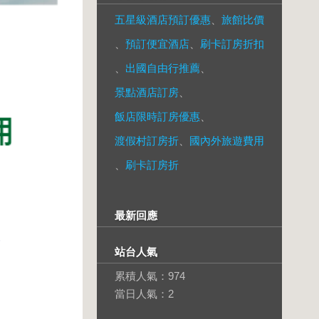
五星級酒店預訂優惠
、
旅館比價
、
預訂便宜酒店
、
刷卡訂房折扣
、
出國自由行推薦
、
景點酒店訂房
、
飯店限時訂房優惠
、
渡假村訂房折
、
國內外旅遊費用
、
刷卡訂房折
最新回應
站台人氣
累積人氣：
974
當日人氣：
2