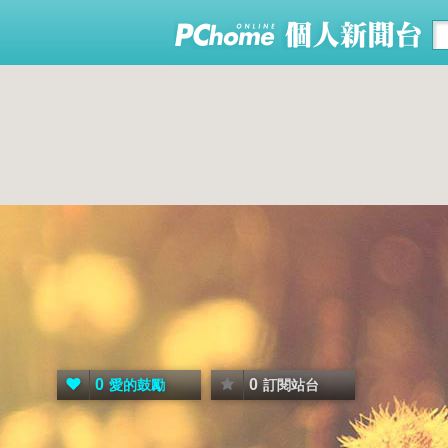
0
0
愛的鼓勵
訂閱站台