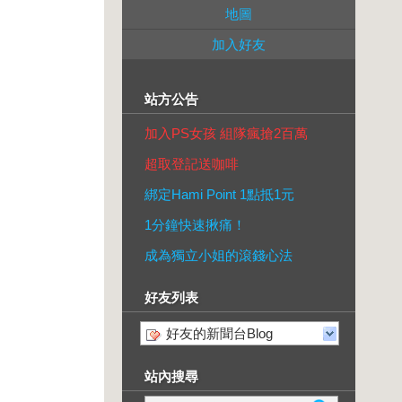
地圖
加入好友
站方公告
加入PS女孩 組隊瘋搶2百萬
超取登記送咖啡
綁定Hami Point 1點抵1元
1分鐘快速揪痛！
成為獨立小姐的滾錢心法
好友列表
好友的新聞台Blog
站內搜尋