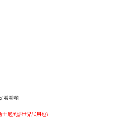
妨看看喔!
迪士尼美語世界試用包》