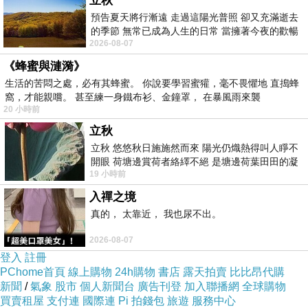
立秋
預告夏天將行漸遠 走過這陽光普照 卻又充滿逝去
的季節 無常已成為人生的日常 當擁著今夜的歡暢
2026-08-07
舒心 轉眼驟成昨日 而明晨 太陽
《蜂蜜與漣漪》
生活的苦悶之處，必有其蜂蜜。 你說要學習蜜獾，毫不畏懼地 直搗蜂
窩，才能親嚐。 甚至練一身鐵布衫、金鐘罩， 在暴風雨來襲
20 小時前
立秋
立秋 悠悠秋日施施然而來 陽光仍熾熱得叫人睜不
開眼 荷塘邊賞荷者絡繹不絕 是塘邊荷葉田田的凝
19 小時前
望 風中飄逸的是映日荷花別樣紅
入禪之境
真的， 太靠近， 我也尿不出。
2026-08-07
登入
註冊
PChome首頁
線上購物
24h購物
書店
露天拍賣
比比昂代購
新聞
/
氣象
股市
個人新聞台
廣告刊登
加入聯播網
全球購物
買賣租屋
支付連
國際連
Pi 拍錢包
旅遊
服務中心