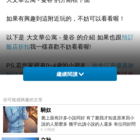
如果有興趣到這附近玩的，不妨可以看看喔！
以下是 大文華公寓 - 曼谷 的介紹 如果也跟
預訂
飯店折扣
我一樣喜歡不妨看看喔!
PS.若您家裡有0~4歲的小朋友，
旅舍訂房優惠
旅
館訂房比價
>
點我進入索取免費《迪士尼美語世
繼續閱讀
界試用包》
你可能感興趣的文章
↓↓↓限量特優價格按鈕↓↓↓
騎奴
脆上面有許多小說同好 有了脆我才知道原來寫小
說的人那麼多 幾乎比讀小說的人還多 有位同好問
6 小時前
了一個問題 她說為什麼高中文學獎的