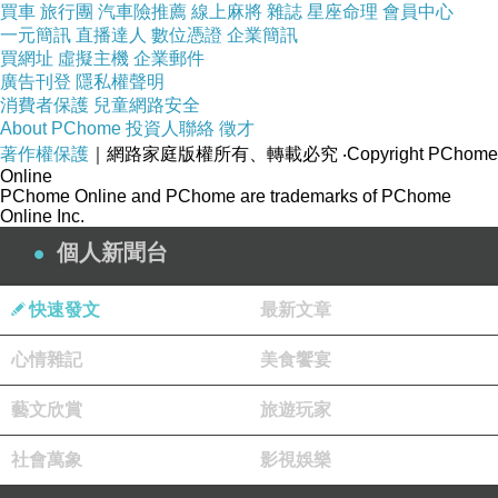
買車
旅行團
汽車險推薦
線上麻將
雜誌
星座命理
會員中心
一元簡訊
直播達人
數位憑證
企業簡訊
買網址
虛擬主機
企業郵件
廣告刊登
隱私權聲明
消費者保護
兒童網路安全
About PChome
投資人聯絡
徵才
著作權保護
｜網路家庭版權所有、轉載必究
‧Copyright PChome
Online
PChome Online and PChome are trademarks of PChome
Online Inc.
個人新聞台
快速發文
最新文章
心情雜記
美食饗宴
藝文欣賞
旅遊玩家
社會萬象
影視娛樂