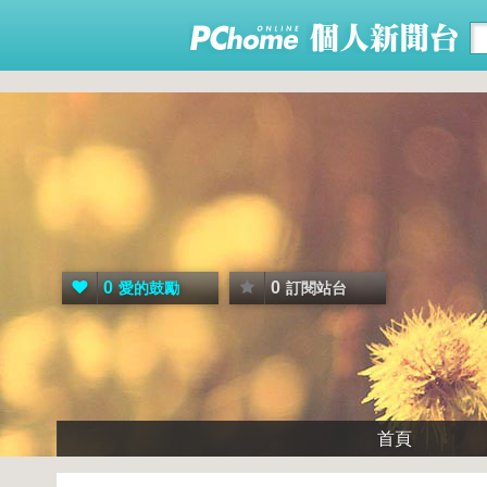
0
0
愛的鼓勵
訂閱站台
首頁