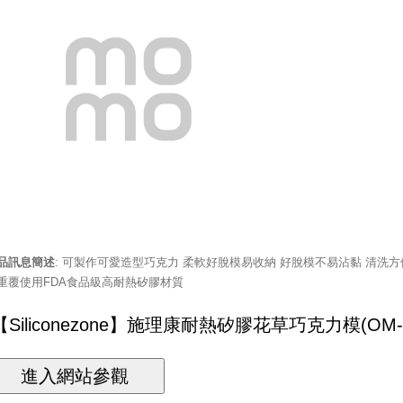
品訊息簡述
: 可製作可愛造型巧克力 柔軟好脫模易收納 好脫模不易沾黏 清洗方
重覆使用FDA食品級高耐熱矽膠材質