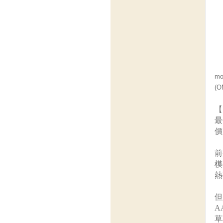
m
(O
【
最
價
前
模
熱
但
A
草