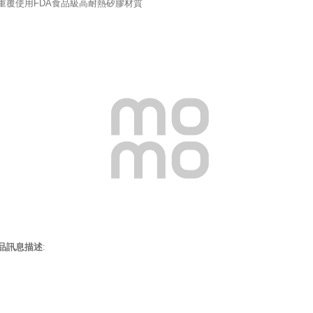
重覆使用FDA食品級高耐熱矽膠材質
品訊息描述
: