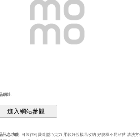
品網址
:
品訊息功能
: 可製作可愛造型巧克力 柔軟好脫模易收納 好脫模不易沾黏 清洗方