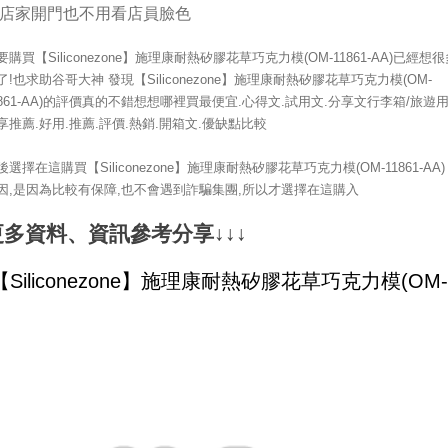
店家開門也不用看店員臉色
要購買【Siliconezone】施理康耐熱矽膠花草巧克力模(OM-11861-AA)已經想
了!也求助谷哥大神 發現【Siliconezone】施理康耐熱矽膠花草巧克力模(OM-
1861-AA)的評價真的不錯想想哪裡買最便宜.心得文.試用文.分享文行李箱/旅遊
享推薦.好用.推薦.評價.熱銷.開箱文.優缺點比較
後選擇在這購買【Siliconezone】施理康耐熱矽膠花草巧克力模(OM-11861-AA)
因,是因為比較有保障,也不會遇到詐騙集團,所以才選擇在這購入
更多資料、資訊參考分享↓↓↓