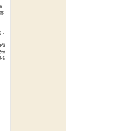
像
喜
)，
值很
也極
價格