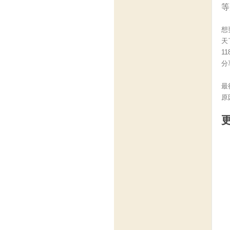
等
想
天
1
分
最
原