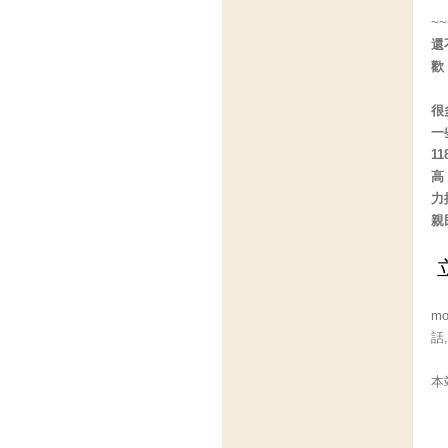
~
還
歡
很
一
1
高
力
親
m
話
本
----