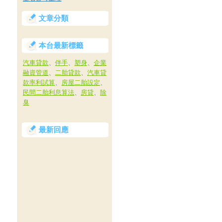
文章分類
本台最新標籤
汽車貸款
、
伴手
、
塑身
、
企業
融資管道
、
二胎貸款
、
汽車貸
款率利試算
、
房屋二胎設定
、
民間二胎利息算法
、
房貸
、
除
臭
最新回應