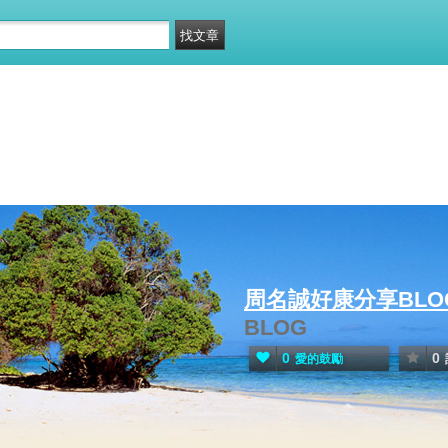
周名誠好康分享BLO
BLOG
0
0
愛的鼓勵