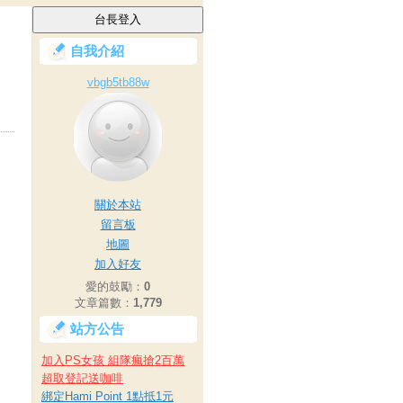
自我介紹
vbgb5tb88w
關於本站
留言板
地圖
加入好友
愛的鼓勵：
0
文章篇數：
1,779
站方公告
加入PS女孩 組隊瘋搶2百萬
超取登記送咖啡
綁定Hami Point 1點抵1元