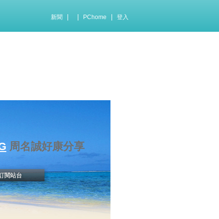
|
|
|
新聞
PChome
登入
G
周名誠好康分享
訂閱站台