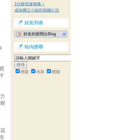
1分鐘快速揪痛！
成為獨立小姐的滾錢心法
好友列表
好友的新聞台Blog
站內搜尋
模
裡買
標題
內容
標籤
評
克力
康耐
膠花
用