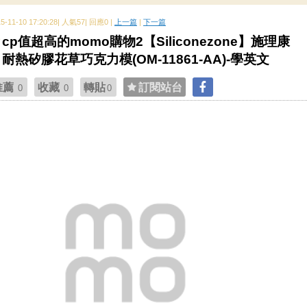
15-11-10 17:20:28| 人氣57| 回應0 |
上一篇
|
下一篇
cp值超高的momo購物2【Siliconezone】施理康
耐熱矽膠花草巧克力模(OM-11861-AA)-學英文
推薦
收藏
轉貼
訂閱站台
0
0
0