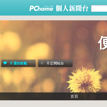
0
0
愛的鼓勵
訂閱站台
首頁