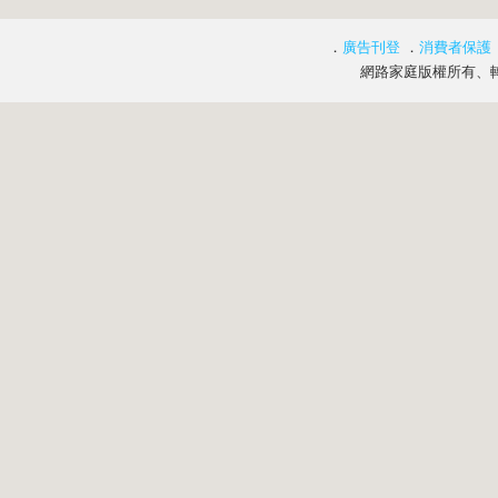
．
廣告刊登
．
消費者保護
網路家庭版權所有、轉載必究 