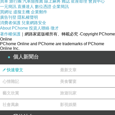
買車
旅行團
汽車險推薦
線上麻將
雜誌
星座命理
會員中心
系、復旦大學研究生畢業。現任北京師範大學中
一元簡訊
直播達人
數位憑證
企業簡訊
買網址
虛擬主機
企業郵件
文系教授、博士生導師，中國《史記》研究會、
廣告刊登
隱私權聲明
中外傳記文學研究會名譽會長，中國散文學會副
消費者保護
兒童網路安全
About PChome
會長，為著名的《史記》與傳記文學研究專家。
投資人聯絡
徵才
著作權保護
｜網路家庭版權所有、轉載必究
‧Copyright PChome
Online
PChome Online and PChome are trademarks of PChome
Online Inc.
個人新聞台
博客來網路書店網站網址
快速發文
最新文章
http://www.books.com.tw/exep/assp.php/vip--
心情雜記
美食饗宴
af000027898
藝文欣賞
旅遊玩家
博客來,博客來網路書店,博客來網路書局,博客來
社會萬象
影視娛樂
e-coupon 2013,博客來書店,1i6博客來網路書店,
博客來網路書店歡迎您,博客來書局,博客來售票