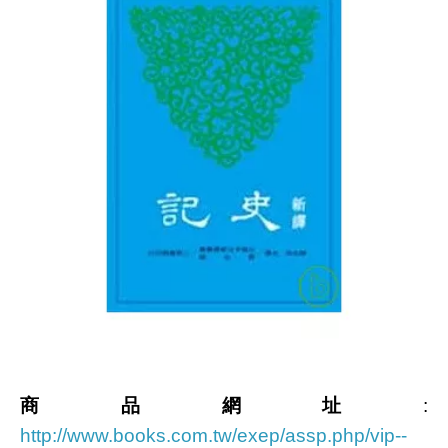
商品網址
:
http://www.books.com.tw/exep/assp.php/vip--