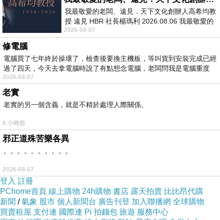
注釋吸收、參考瀧川資言《史記會注考證》與前
我最敬愛的老闆、遠見．天下文化創辦人高希均教
授 遠見 HBR 社長楊瑪利 2026.08.06 我最敬愛的
人舊注的長處，並作了大量的更新與增補，史實
2026-08-07
老闆、遠見．天下文化創辦人高希均教
典故一律注明出處，古歷史紀元皆標示西元紀
修電腦
年，地名則有古今對照；相關考訂與評論能萃取
電腦買了七年終於操壞了，檢查後要換主機板，等叫貨到安裝完成已經
前人研究成果之精華，提出注譯者獨到之見解，
過了四天，今天去拿電腦時說了有點想念電腦，老闆問我是電腦重度
2026-08-07
並特別注意二十世紀以來考古發掘的新成果；語
老實
譯則力求通俗流利，不僅忠實於原意，且能傳達
老實的另一個含義，就是不精於處理人際關係。
出原文的氣勢與鋒芒。期能提供讀者閱讀與研究
8 小時前
《史記》最大、最佳的幫助。
邪正道殊苦樂各異
。。。。。。。。。。
作者簡介
2026-08-07
登入
註冊
韓兆琦
PChome首頁
線上購物
24h購物
書店
露天拍賣
比比昂代購
新聞
/
氣象
股市
個人新聞台
廣告刊登
加入聯播網
全球購物
買賣租屋
支付連
國際連
Pi 拍錢包
旅遊
服務中心
一九三三年生，天津市人。北京師範大學中文