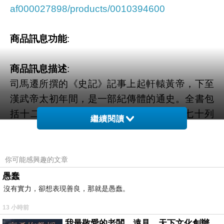
af000027898/products/0010394600
商品訊息功能
:
商品訊息描述
:
司馬遷所撰的《史記》記事上起軒轅黃帝，下至
漢武帝太初年間，是一部紀傳體的通史。全書包
括十二本紀、十表、八書、三十世家、七十列
繼續閱讀
傳，共一百三十篇。它不僅是一部體大思精、前
無古人的歷史鉅著，也是一部偉大的文學著作，
在中國史學與文學上的影響巨大而深遠，研究文
你可能感興趣的文章
史者幾乎無人不讀《史記》。本書為最新的全注
愚蠢
全譯本，擁有多項特色：正文參考了多種較為通
沒有實力，卻想表現善良，那就是愚蠢。
行的《史記》版本與校勘著作，凡舊本有錯或斷
13 小時前
句、標點有誤的地方，皆一一作了更正與說明；
我最敬愛的老闆、遠見．天下文化創辦人高希均教授