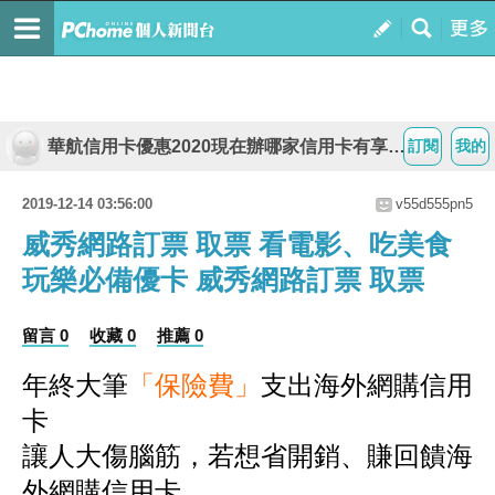
華航信用卡優惠2020現在辦哪家信用卡有享好禮行李箱?
訂閱
我的
2019-12-14 03:56:00
v55d555pn5
威秀網路訂票 取票 看電影、吃美食
玩樂必備優卡 威秀網路訂票 取票
留言 0
收藏 0
推薦 0
年終大筆
「保險費」
支出海外網購信用
卡
讓人大傷腦筋，若想省開銷、賺回饋海
外網購信用卡