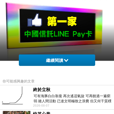
繼續閱讀
你可能感興趣的文章
終於立秋
可有海豚白白靠攏 再次遙迢氣旋 可再饒過一遍窮
弱 雖人間活動 已達文明極致之浪費 但又何干質樸
2026-08-07
者 只能白白陪葬