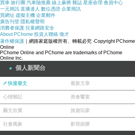
買車
旅行團
汽車險推薦
線上麻將
雜誌
星座命理
會員中心
一元簡訊
直播達人
數位憑證
企業簡訊
買網址
虛擬主機
企業郵件
廣告刊登
隱私權聲明
消費者保護
兒童網路安全
About PChome
投資人聯絡
徵才
著作權保護
｜網路家庭版權所有、轉載必究
‧Copyright PChome
Online
PChome Online and PChome are trademarks of PChome
Online Inc.
個人新聞台
快速發文
最新文章
心情雜記
美食饗宴
藝文欣賞
旅遊玩家
社會萬象
影視娛樂