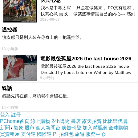
快其心意
我不是中毒太深， 只是在做笑果， PO文有題材，
快其心意 而以， 做某些事情讓自己的內心--- 感到
2026-08-07
愉快。
遙控器
愧疚感只是别人装在你身上的一把遥控器。
13 小時前
電影最後孤屋2026 the last house 2026 movie
電影最後孤屋2026 the last house 2026 movie
Directed by Louis Leterrier Written by Matthew
9 小時前
Robinson Starring Greta Lee Wa
醜話
醜話先講在前，麻煩就不會留在後。
14 小時前
登入
註冊
PChome首頁
線上購物
24h購物
書店
露天拍賣
比比昂代購
新聞
/
氣象
股市
個人新聞台
廣告刊登
加入聯播網
全球購物
買賣租屋
支付連
國際連
Pi 拍錢包
旅遊
服務中心