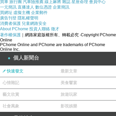
台中大里宏品2手家具館 電話:04-24078608
買車
旅行團
汽車險推薦
線上麻將
雜誌
星座命理
會員中心
一元簡訊
直播達人
數位憑證
企業簡訊
地址:台中市大里區德芳路三段79號
買網址
虛擬主機
企業郵件
廣告刊登
隱私權聲明
奇摩賣場
消費者保護
兒童網路安全
:
https://tw.bid.yahoo.com/booth/Y7085923303
About PChome
投資人聯絡
徵才
著作權保護
｜網路家庭版權所有、轉載必究
‧Copyright PChome
Online
PChome Online and PChome are trademarks of PChome
Online Inc.
個人新聞台
快速發文
最新文章
心情雜記
美食饗宴
藝文欣賞
旅遊玩家
社會萬象
影視娛樂