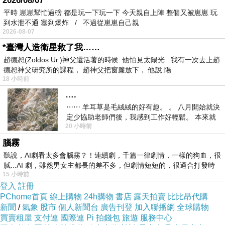
2026/08/07
台中逢甲樂居二手傢俱賣場 電話:0985-983777
平時 崽崽幫忙過磅 都是玩一下玩一下 今天親自上陣 整個又被崽崽 玩
地址:台中市西屯區文心路三段171號
到水泄不通 塞到爆炸 / 不過從崽崽自己親
奇摩賣場
2026-08-07
:
https://tw.bid.yahoo.com/booth/Y5193705681
*臺灣人造衛星救了我……
信箱 :
h0985983777@yahoo.com.tw
趙德恕(Zoldos Ur.)神父還活著的時候: 他怕見太陽光 我有一次去上趙
德恕神父研究所的課程， 趙神父把窗簾放下， 他說:陽
為節省作業時間，請您記得附上照片，並留下
18 小時前
聯絡電話和地址
….
⋯⋯ 羊耳草是毛絨絨的好有趣。 。 八月開始就決
--------------------------------------------------------------------
定少協助老師們後，我感到工作好輕鬆。 本來就
20 小時前
不是我的工作啊。 真
-----------
腦霧
台北二手家具買賣 泰山全新中古傢俱家電 電
聽說，AI劇看太多會腦霧？！連續劇，千篇一律劇情，一樣的狗血，很
話:0908-659666
膩...AI 劇，雖然男女主都長的差不多，但劇情短短的，很適合打發時
15 小時前
地址:新北市新北大道五段500之1號
登入
註冊
奇摩賣場
PChome首頁
線上購物
24h購物
書店
露天拍賣
比比昂代購
新聞
/
氣象
股市
個人新聞台
廣告刊登
加入聯播網
全球購物
:
https://tw.bid.yahoo.com/booth/Y8312932925
買賣租屋
支付連
國際連
Pi 拍錢包
旅遊
服務中心