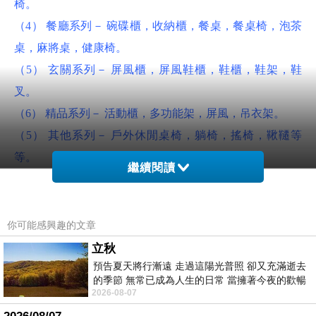
椅。
（4） 餐廳系列－ 碗碟櫃，收納櫃，餐桌，餐桌椅，泡茶
桌，麻將桌，健康椅。
（5） 玄關系列－ 屏風櫃，屏風鞋櫃，鞋櫃，鞋架，鞋
叉。
（6） 精品系列－ 活動櫃，多功能架，屏風，吊衣架。
（5） 其他系列－ 戶外休閒桌椅，躺椅，搖椅，鞦韆等
等。
繼續閱讀
餐飲設備生財器具
營業項目-二手餐飲設備生財器具買賣。
你可能感興趣的文章
餐飲冰箱，工作台，工作架，餐車，製冰機，飲料機，封
立秋
口機，餐飲設備，展示架，
預告夏天將行漸遠 走過這陽光普照 卻又充滿逝去
展示櫃，置物架，組合鋼架，貨架，櫃台，收銀機，吧
的季節 無常已成為人生的日常 當擁著今夜的歡暢
2026-08-07
舒心 轉眼驟成昨日 而明晨 太陽
檯，玻璃臥櫃等等。