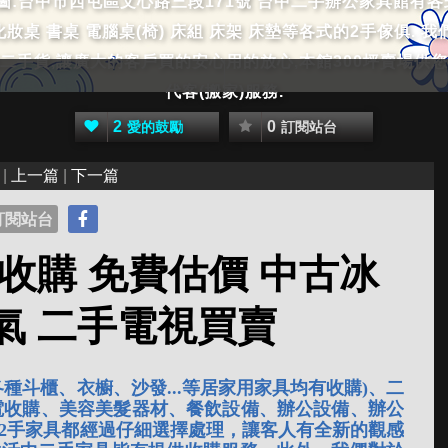
寶圖:台中市西屯區文心路三段171號 台中二手辦公家具館有
 化妝桌 書桌 電腦桌(椅) 床組 床架 床墊等各式的2手傢俱
二手貨,讓廣大的客戶買的安心用的放心,本館300坪賣場供您
代客(搬家)服務.
2
0
愛的鼓勵
訂閱站台
 |
上一篇
|
下一篇
訂閱站台
 收購 免費估價 中古冰
冷氣 二手電視買賣
各種斗櫃、衣櫥、沙發...等居家用家具均有收購)、二
電收購、美容美髮器材、餐飲設備、辦公設備、辦公
2手家具都經過仔細選擇處理，讓客人有全新的觀感