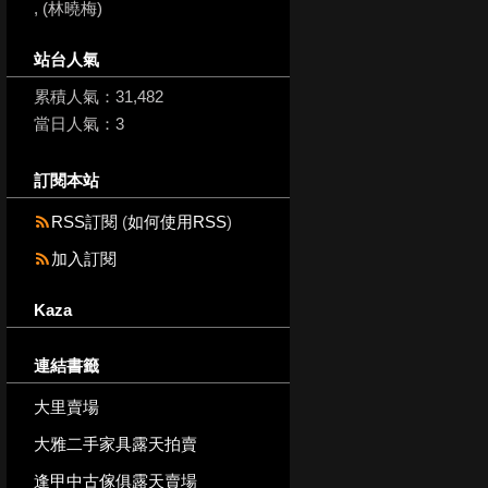
, (林曉梅)
站台人氣
累積人氣：
31,482
當日人氣：
3
訂閱本站
RSS訂閱
(
如何使用RSS
)
加入訂閱
Kaza
連結書籤
大里賣場
大雅二手家具露天拍賣
逢甲中古傢俱露天賣場