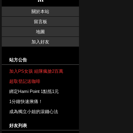
關於本站
留言板
地圖
加入好友
站方公告
加入PS女孩 組隊瘋搶2百萬
超取登記送咖啡
綁定Hami Point 1點抵1元
1分鐘快速揪痛！
成為獨立小姐的滾錢心法
好友列表