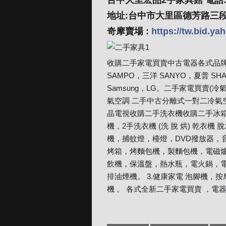
台中大里宏品2手家具館 電話:04
地址:台中市大里區德芳路三段
奇摩賣場 :
https://tw.bid.y
收購二手家電買賣中古電器各式品牌收購 大
SAMPO，三洋 SANYO，夏普 SHA
Samsung，LG。二手家電買賣(
氣空調 二手中古分離式一對二冷氣
晶電視收購二手洗衣機收購二手冰箱
機，2手洗衣機 (洗 脫 烘) 乾
機，捕蚊燈，檯燈，DVD撥放器，音
烤箱，烤麵包機，製麵包機，電磁
飲機，保溫盤，熱水瓶，電火鍋，
排油煙機。 3.健康家電 泡腳機
機 。 各式全新二手家電買賣 ，電