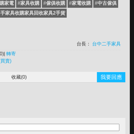
購家電
#
家具收購
#
傢俱收購
#
家電收購
#
中古傢俱
2手家具收購家具回收家具2手貨
台長：
台中二手家具
0
)|
轉寄
買賣)
我要回應
收藏(
0
)