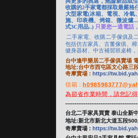
與更多的挑選，無論新品或
收購的2手家電都採取最嚴格
大型家電(冰箱、電視、冷氣、
施、印表機、烤箱、微波爐..
式3C用品..)
只要您一通電話
二手家電、收購二手傢俱及
包括仿古家具、古董傢俱、樟
健身器材、中古補習班桌椅，
台中逢甲樂居二手傢俱賣場 電話:0
地址:台中市西屯區文心路三段
奇摩賣場 :
https://tw.bid.y
信箱 :
h0985983777@yah
為節省作業時間，請您記得
---------------------------------------
台北二手家具買賣 泰山全新中古傢
地址:新北市新北大道五段500
奇摩賣場 :
https://tw.bid.y