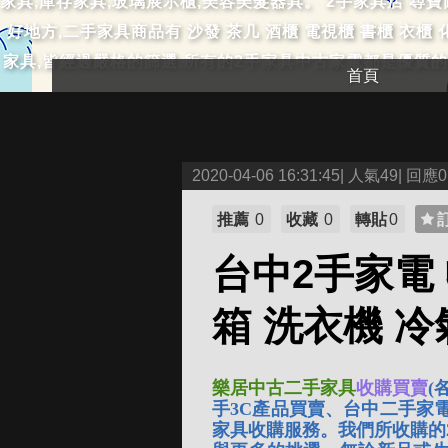
家具,庫存家具,玻璃展示櫃,美容美髮器具。 2手家具店 尋
好地方,二手家具商品有 沙發 茶几 酒櫃 電視櫃 書櫃 衣櫃
家具,皆經過嚴格的篩選,所有的2手家具中古家電都是優質的
首頁
2020-04-06 16:31:45| 人氣49| 回應0
推薦
0
收藏
0
轉貼
0
台中2手家電
箱 洗衣機 
樂居中古二手家具
收購買賣
(
手3C產品買賣、台中二手家
家具收購服務。我們所收購的