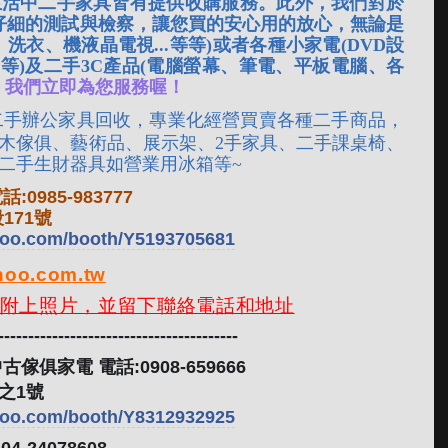
生活中二手家具皆有提供收購服務。此外，我們對於
仔細的測試與檢察，讓您買的安心用的放心，無論是
洗衣、機液晶電視...等等)或者各種小家電(DVD設
.等)及二手3C產品(電腦螢幕、筆電、平板電腦、各
，我們立即為您服務喔！
二手辦公家具回收，專業化經營買賣各種二手商品，
木傢俱、藝術品、展示架、2手家具、二手課桌椅、
二手生財器具如營業用冰箱等~
985-983777
171號
ahoo.com/booth/Y5193705681
oo.com.tw
附上照片，並留下聯絡電話和地址
----------------------------------------
俱家電 電話:0908-659666
之1號
ahoo.com/booth/Y8312932925