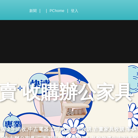
|
|
|
新聞
PChome
登入
賣 收購辦公家具
設備,2手回收,中古電器,二手收購,2手收購,古董家具收購,零碼