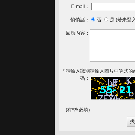
E-mail：
悄悄話：
否
是 (若未登
回應內容：
* 請輸入識別
請輸入圖片中算式的結
碼：
(有*為必填)