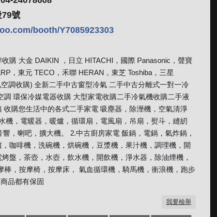
-24078608
79號
ahoo.com/booth/Y7085923303
金 DAIKIN ，日立 HITACHI，國際 Panasonic，聲寶
RP，東元 TECO，禾聯 HERAN，東芝 Toshiba，三星
冷氣空調收購) 全新二手中古窗型冷氣 二手中古分離式一對一冷
空調 環保冷媒電器收購 大型家電收購二手冷氣機收購二手液
 收購您生活中的各式二手家電 吸塵器，除溼機，空氣清淨
衣機 脫水機，電暖器，暖爐，循環扇，電風扇，吊扇，熨斗，縫紉
響，喇吧，擴大機。 2.中古廚房家電 飯鍋，電鍋，氣炸鍋，
爐，咖啡機，洗碗機，烘碗機，豆漿機，果汁機，調理機，開
電烤盤，茶壺，水壺，飲水機，開飲機，淨水器，除油煙機，
，按摩棒，按摩椅，按摩床， 氣血循環機，騎馬機，衝浪機，跑步
器商品都有保固
我要檢舉