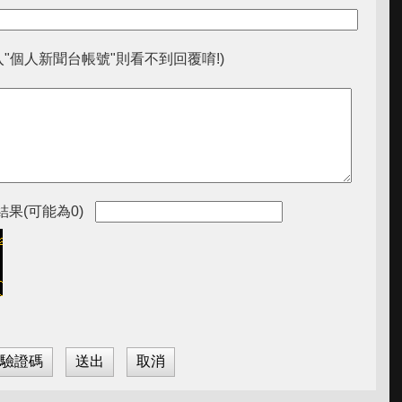
入"個人新聞台帳號"則看不到回覆唷!)
果(可能為0)