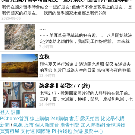
我們在國外留學時會結交一些好朋友: 但他們不會是戰場上的朋友， 是
我們國家的好朋友。 我們的留學國家永遠都是我們的倚
2026-08-06
….
香料，可理解為「香氣調味料」。各種香料雖特
⋯⋯ 羊耳草是毛絨絨的好有趣。 。 八月開始就決
質各異，但也發展出多味混合好香料。每一種香
定少協助老師們後，我感到工作好輕鬆。 本來就
7 小時前
不是我的工作啊。 真
料在不同份量比重的混合中，亦產生了風味迥異
立秋
的變化。本書以八種香料貫穿，包括八角、辣
預告夏天將行漸遠 走過這陽光普照 卻又充滿逝去
椒、孜然、花椒、芫茜籽、胡椒、薑黃、番紅
的季節 無常已成為人生的日常 當擁著今夜的歡暢
花，透過巧妙多變的搭配，譜出四十多道饒富風
13 小時前
舒心 轉眼驟成昨日 而明晨 太陽
味的香料食譜。
柒參參▎老宅2 / 7 (終)
老宅2 / 7 - 歡迎回家照片裡的人靜靜站在鏡子前。
三樓，廄，大崽蕥，柳橘，閆兒，摩斯和崽崽，七
作者簡介
14 小時前
個人整整齊齊地站在鏡框之外，如同
登入
註冊
PChome首頁
線上購物
24h購物
書店
露天拍賣
比比昂代購
凌瓏菲
新聞
/
氣象
股市
個人新聞台
廣告刊登
加入聯播網
全球購物
買賣租屋
支付連
國際連
Pi 拍錢包
旅遊
服務中心