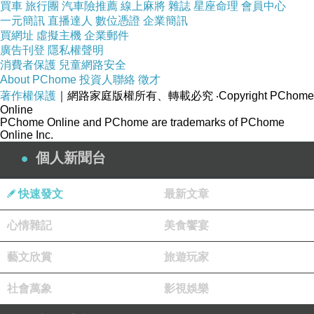
買車
旅行團
汽車險推薦
線上麻將
雜誌
星座命理
會員中心
跟很多人的愛情故事類同，凌瓏菲(Celina)從文
一元簡訊
直播達人
數位憑證
企業簡訊
字，到踏進廚房這一段路，也是經過兜兜轉轉，
買網址
虛擬主機
企業郵件
廣告刊登
隱私權聲明
才遇到真命天子。
消費者保護
兒童網路安全
About PChome
投資人聯絡
徵才
出身自記者行業的Celina，因緣際會下，接觸到
著作權保護
｜網路家庭版權所有、轉載必究
‧Copyright PChome
Online
煮食工作，一次偶然的下廚，取得客人的即時讚
PChome Online and PChome are trademarks of PChome
Online Inc.
賞，令她豁然明白，原來一直在等的，正是她－
個人新聞台
烹調美食。
快速發文
最新文章
跟寫作有點相似的地方，是Celina可以嘗試不同
的煮食題材，像進行實驗一樣，以不同的美食取
心情雜記
美食饗宴
悅客人。而跟寫作不同的地方，是客人品嚐
藝文欣賞
旅遊玩家
Celina的手藝後，可以即時給予反應－感覺，是
直接的、互動的；作為烹調者，Celina不諱言，
社會萬象
影視娛樂
那種幸福的感覺，是由內而發，滲透全身，甜蜜