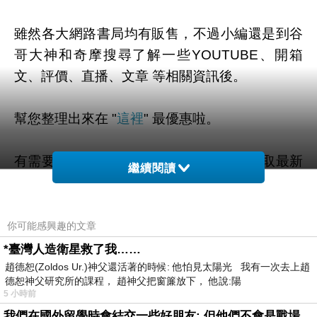
雖然各大網路書局均有販售，不過小編還是到谷
哥大神和奇摩搜尋了解一些YOUTUBE、開箱
文、評價、直播、文章 等相關資訊後。
幫您整理出來在 "
這裡
" 最優惠啦。
有需要的粉粉可以點擊連結或按鈕就能獲取最新
繼續閱讀
的優惠折扣訊息啦~
你可能感興趣的文章
*臺灣人造衛星救了我……
=>點此取得優惠<=
趙德恕(Zoldos Ur.)神父還活著的時候: 他怕見太陽光 我有一次去上趙
德恕神父研究所的課程， 趙神父把窗簾放下， 他說:陽
5 小時前
我們在國外留學時會結交一些好朋友: 但他們不會是戰場上的朋友