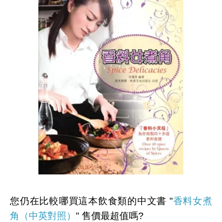
您仍在比較哪買這本飲食類的中文書 "
香料女煮
角（中英對照）
" 售價最超值嗎?